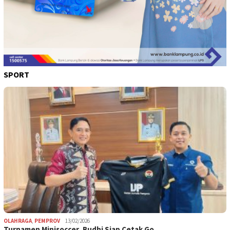
SPORT
OLAHRAGA
,
PEMPROV
13/02/2026
Turnamen Minisoccer, Budhi Siap Cetak Go…