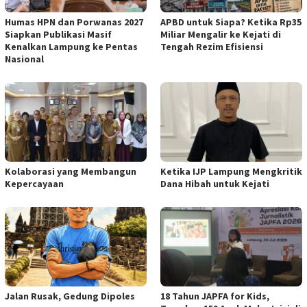
Humas HPN dan Porwanas 2027
APBD untuk Siapa? Ketika Rp35
Siapkan Publikasi Masif
Miliar Mengalir ke Kejati di
Kenalkan Lampung ke Pentas
Tengah Rezim Efisiensi
Nasional
Kolaborasi yang Membangun
Ketika IJP Lampung Mengkritik
Kepercayaan
Dana Hibah untuk Kejati
Jalan Rusak, Gedung Dipoles
18 Tahun JAPFA for Kids,