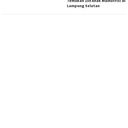
Temukan 159 Anak Malnutrisi di
Lampung Selatan