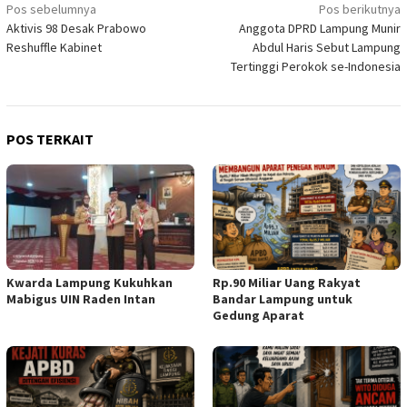
Navigasi
Pos sebelumnya
Pos berikutnya
Aktivis 98 Desak Prabowo
Anggota DPRD Lampung Munir
pos
Reshuffle Kabinet
Abdul Haris Sebut Lampung
Tertinggi Perokok se-Indonesia
POS TERKAIT
Kwarda Lampung Kukuhkan
Rp.90 Miliar Uang Rakyat
Mabigus UIN Raden Intan
Bandar Lampung untuk
Gedung Aparat