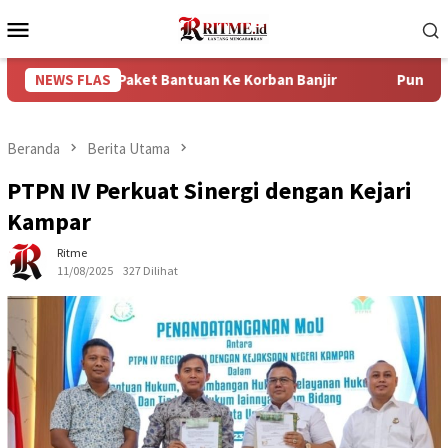
Loncat
Menu
ke
Mobile
konten
750 Paket Bantuan Ke Korban Banjir
NEWS FLAS
Puncak Arus Balik L
Beranda
Berita Utama
PTPN IV Perkuat Sinergi dengan Kejari
Kampar
Ritme
11/08/2025
327 Dilihat