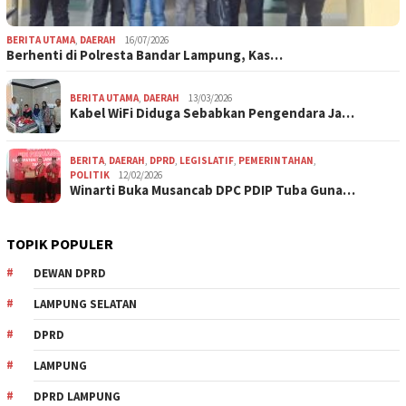
BERITA UTAMA
,
DAERAH
16/07/2026
Berhenti di Polresta Bandar Lampung, Kas…
BERITA UTAMA
,
DAERAH
13/03/2026
Kabel WiFi Diduga Sebabkan Pengendara Ja…
BERITA
,
DAERAH
,
DPRD
,
LEGISLATIF
,
PEMERINTAHAN
,
POLITIK
12/02/2026
Winarti Buka Musancab DPC PDIP Tuba Guna…
TOPIK POPULER
DEWAN DPRD
LAMPUNG SELATAN
DPRD
LAMPUNG
DPRD LAMPUNG