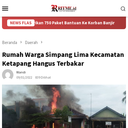
Loncat
Menu
ke
Mobile
konten
mberikan 750 Paket Bantuan Ke Korban Banjir
NEWS FLAS
Puncak Ar
Beranda
Daerah
Rumah Warga Simpang Lima Kecamatan
Ketapang Hangus Terbakar
Wandi
09/01/2022
839 Dilihat