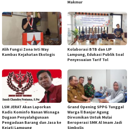
Makmur
Alih Fungsi Zona Inti Way
Kolaborasi BTB dan IJP
Kambas Kejahatan Ekologis
Lampung, Edukasi Publik Soal
Penyesuaian Tarif Tol
LSM JERAT Akan Laporkan
Grand Opening SPPG Tunggal
Kadis Kominfo Nanan Wisnaga
Warga ll Banjar Agung
Dugaan Penyalahgunaan
Diresmikan Untuk Mulai
Pengadaan Barang dan Jasa ke
Beroperasi SMK Al Imam Jadi
Kejati Lampung
Simbolis