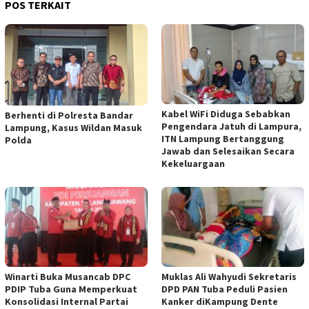
POS TERKAIT
Kabel WiFi Diduga Sebabkan
Berhenti di Polresta Bandar
Pengendara Jatuh di Lampura,
Lampung, Kasus Wildan Masuk
ITN Lampung Bertanggung
Polda
Jawab dan Selesaikan Secara
Kekeluargaan
Winarti Buka Musancab DPC
Muklas Ali Wahyudi Sekretaris
PDIP Tuba Guna Memperkuat
DPD PAN Tuba Peduli Pasien
Konsolidasi Internal Partai
Kanker diKampung Dente