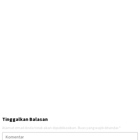
Tinggalkan Balasan
Alamat email Anda tidak akan dipublikasikan.
Ruas yang wajib ditandai
*