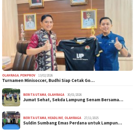
OLAHRAGA
,
PEMPROV
13/02/2026
Turnamen Minisoccer, Budhi Siap Cetak Go…
BERITA UTAMA
,
OLAHRAGA
30/01/2026
Jumat Sehat, Sekda Lampung Senam Bersama…
BERITA UTAMA
,
HEADLINE
,
OLAHRAGA
27/11/2025
Suldin Sumbang Emas Perdana untuk Lampun…