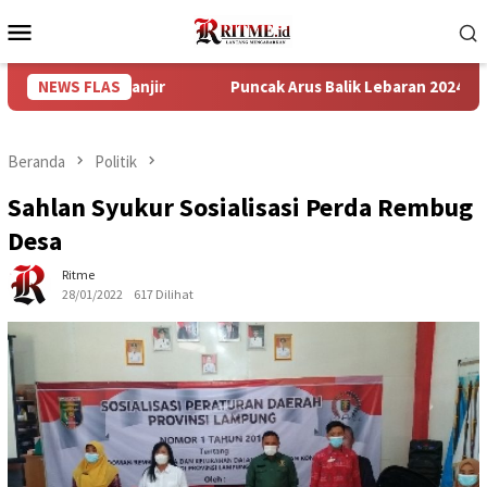
Loncat
Menu
ke
Mobile
konten
ban Banjir
NEWS FLAS
Puncak Arus Balik Lebaran 2024 Diperkirakan 
Beranda
Politik
Sahlan Syukur Sosialisasi Perda Rembug
Desa
Ritme
28/01/2022
617 Dilihat