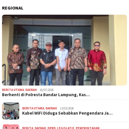
REGIONAL
BERITA UTAMA
,
DAERAH
16/07/2026
Berhenti di Polresta Bandar Lampung, Kas…
BERITA UTAMA
,
DAERAH
13/03/2026
Kabel WiFi Diduga Sebabkan Pengendara Ja…
BERITA
,
DAERAH
,
DPRD
,
LEGISLATIF
,
PEMERINTAHAN
,