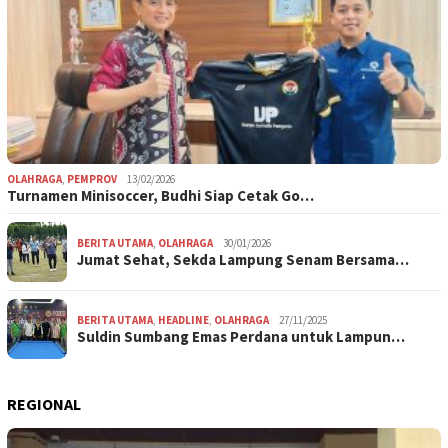
OLAHRAGA
,
PEMPROV
13/02/2026
Turnamen Minisoccer, Budhi Siap Cetak Go…
BERITA UTAMA
,
OLAHRAGA
30/01/2026
Jumat Sehat, Sekda Lampung Senam Bersama…
BERITA UTAMA
,
HEADLINE
,
OLAHRAGA
27/11/2025
Suldin Sumbang Emas Perdana untuk Lampun…
REGIONAL