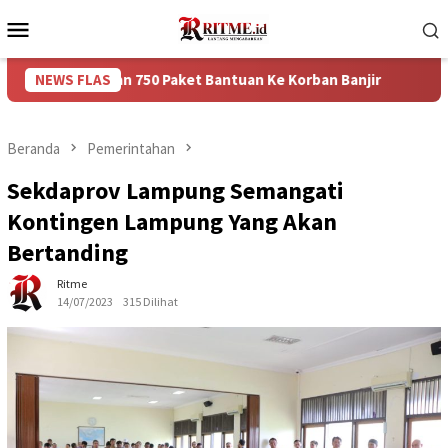
Loncat
Menu
ke
Mobile
konten
rikan 750 Paket Bantuan Ke Korban Banjir
NEWS FLAS
Puncak Arus B
Beranda
Pemerintahan
Sekdaprov Lampung Semangati
Kontingen Lampung Yang Akan
Bertanding
Ritme
14/07/2023
315 Dilihat