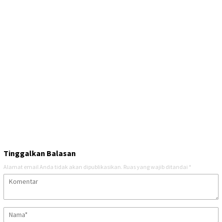
Tinggalkan Balasan
Alamat email Anda tidak akan dipublikasikan.
Ruas yang wajib ditandai
*