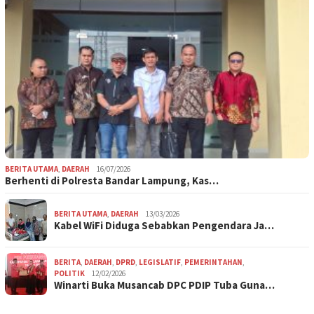
BERITA UTAMA
,
DAERAH
16/07/2026
Berhenti di Polresta Bandar Lampung, Kas…
BERITA UTAMA
,
DAERAH
13/03/2026
Kabel WiFi Diduga Sebabkan Pengendara Ja…
BERITA
,
DAERAH
,
DPRD
,
LEGISLATIF
,
PEMERINTAHAN
,
POLITIK
12/02/2026
Winarti Buka Musancab DPC PDIP Tuba Guna…