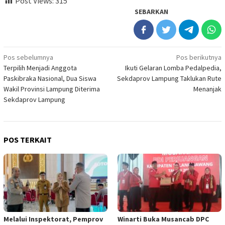
Post Views:
315
SEBARKAN
Navigasi
Pos sebelumnya
Pos berikutnya
Terpilih Menjadi Anggota
Ikuti Gelaran Lomba Pedalpedia,
pos
Paskibraka Nasional, Dua Siswa
Sekdaprov Lampung Taklukan Rute
Wakil Provinsi Lampung Diterima
Menanjak
Sekdaprov Lampung
POS TERKAIT
Melalui Inspektorat, Pemprov
Winarti Buka Musancab DPC