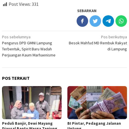
Post Views:
331
SEBARKAN
Navigasi
Pos sebelumnya
Pos berikutnya
Pengurus DPD GMNI Lampung
Besok Mahfud MD Rembuk Rakyat
pos
Terbentuk, Spirit Baru Wadah
di Lampung
Perjuangan Kaum Marhaenisme
POS TERKAIT
Peduli Banjir, Dewi Mayang
BI Pintar, Pedagang Jalanan
Djausal Bantu Warga Tanjung
Untung