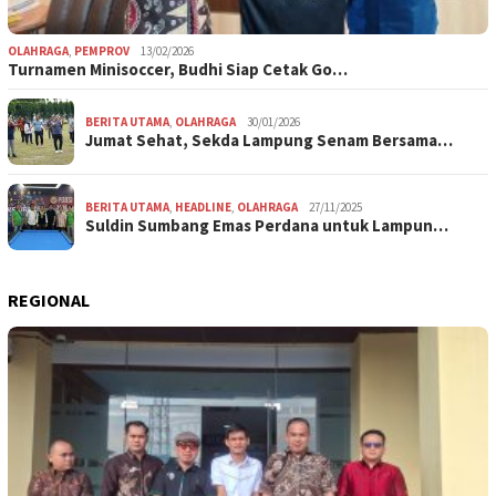
OLAHRAGA
,
PEMPROV
13/02/2026
Turnamen Minisoccer, Budhi Siap Cetak Go…
BERITA UTAMA
,
OLAHRAGA
30/01/2026
Jumat Sehat, Sekda Lampung Senam Bersama…
BERITA UTAMA
,
HEADLINE
,
OLAHRAGA
27/11/2025
Suldin Sumbang Emas Perdana untuk Lampun…
REGIONAL