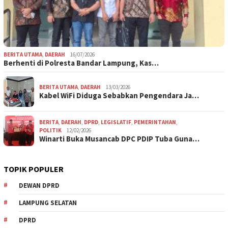
BERITA UTAMA
,
DAERAH
16/07/2026
Berhenti di Polresta Bandar Lampung, Kas…
BERITA UTAMA
,
DAERAH
13/03/2026
Kabel WiFi Diduga Sebabkan Pengendara Ja…
BERITA
,
DAERAH
,
DPRD
,
LEGISLATIF
,
PEMERINTAHAN
,
POLITIK
12/02/2026
Winarti Buka Musancab DPC PDIP Tuba Guna…
TOPIK POPULER
DEWAN DPRD
LAMPUNG SELATAN
DPRD