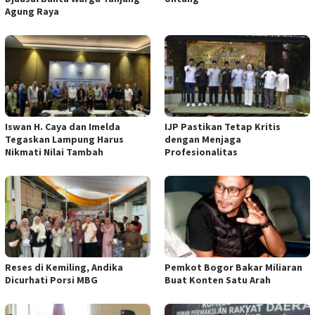
Agung Raya
Iswan H. Caya dan Imelda
IJP Pastikan Tetap Kritis
Tegaskan Lampung Harus
dengan Menjaga
Nikmati Nilai Tambah
Profesionalitas
Reses di Kemiling, Andika
Pemkot Bogor Bakar Miliaran
Dicurhati Porsi MBG
Buat Konten Satu Arah