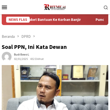
Loncat
Menu
ke
Mobile
konten
0 Paket Bantuan Ke Korban Banjir
NEWS FLAS
Puncak Arus Balik Leb
Beranda
DPRD
Soal PPN, Ini Kata Dewan
Budi Bowo L
02/01/2025
432 Dilihat