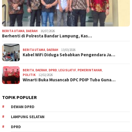
BERITA UTAMA
,
DAERAH
16/07/2026
Berhenti di Polresta Bandar Lampung, Kas…
BERITA UTAMA
,
DAERAH
13/03/2026
Kabel WiFi Diduga Sebabkan Pengendara Ja…
BERITA
,
DAERAH
,
DPRD
,
LEGISLATIF
,
PEMERINTAHAN
,
POLITIK
12/02/2026
Winarti Buka Musancab DPC PDIP Tuba Guna…
TOPIK POPULER
DEWAN DPRD
LAMPUNG SELATAN
DPRD