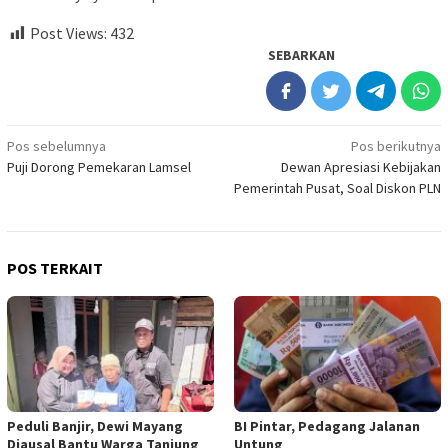
Post Views:
432
SEBARKAN
Navigasi
Pos sebelumnya
Pos berikutnya
Puji Dorong Pemekaran Lamsel
Dewan Apresiasi Kebijakan
pos
Pemerintah Pusat, Soal Diskon PLN
POS TERKAIT
Peduli Banjir, Dewi Mayang
BI Pintar, Pedagang Jalanan
Djausal Bantu Warga Tanjung
Untung