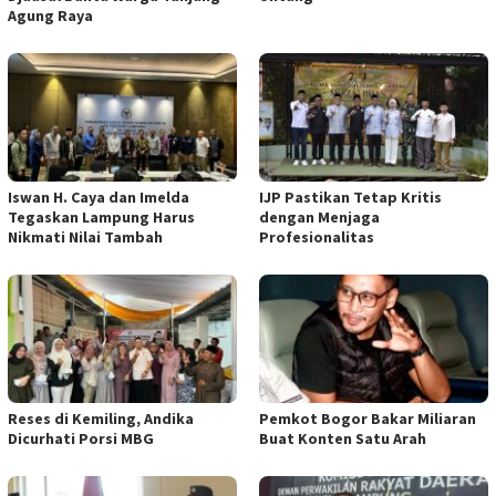
Agung Raya
Iswan H. Caya dan Imelda
IJP Pastikan Tetap Kritis
Tegaskan Lampung Harus
dengan Menjaga
Nikmati Nilai Tambah
Profesionalitas
Reses di Kemiling, Andika
Pemkot Bogor Bakar Miliaran
Dicurhati Porsi MBG
Buat Konten Satu Arah