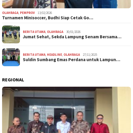
OLAHRAGA
,
PEMPROV
13/02/2026
Turnamen Minisoccer, Budhi Siap Cetak Go…
BERITA UTAMA
,
OLAHRAGA
30/01/2026
Jumat Sehat, Sekda Lampung Senam Bersama…
BERITA UTAMA
,
HEADLINE
,
OLAHRAGA
27/11/2025
Suldin Sumbang Emas Perdana untuk Lampun…
REGIONAL