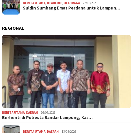
BERITA UTAMA
,
HEADLINE
,
OLAHRAGA
27/11/2025
Suldin Sumbang Emas Perdana untuk Lampun…
REGIONAL
BERITA UTAMA
,
DAERAH
16/07/2026
Berhenti di Polresta Bandar Lampung, Kas…
BERITA UTAMA
,
DAERAH
13/03/2026