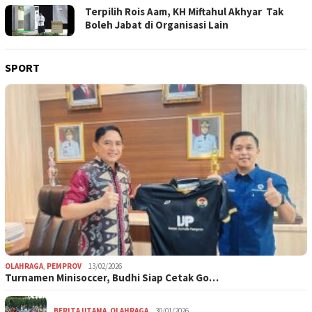
Terpilih Rois Aam, KH Miftahul Akhyar Tak
Boleh Jabat di Organisasi Lain
SPORT
OLAHRAGA
,
PEMPROV
13/02/2026
Turnamen Minisoccer, Budhi Siap Cetak Go…
BERITA UTAMA
,
OLAHRAGA
30/01/2026