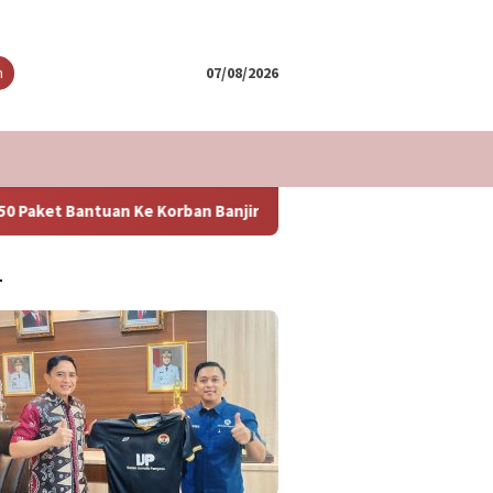
tutup
n
07/08/2026
t Bantuan Ke Korban Banjir
Puncak Arus Balik Lebaran 2
T