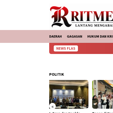
Loncat
tutup
ke
konten
DAERAH
GAGASAN
HUKUM DAN KRI
NEWS FLAS
POLITIK
«