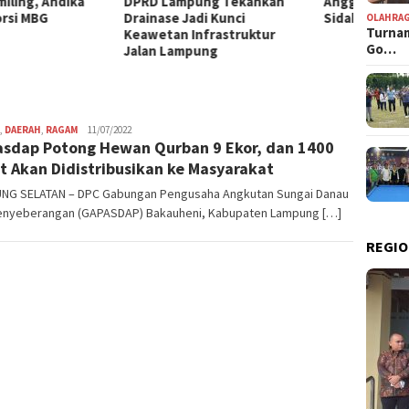
 Lampung Tekankan
Anggota DPRD Lampung
Hanifa
nase Jadi Kunci
Sidak SPBU Seputih Jaya
Kerac
OLAHRA
Turnam
etan Infrastruktur
MBG d
Go…
n Lampung
Wandi
,
DAERAH
,
RAGAM
11/07/2022
sdap Potong Hewan Qurban 9 Ekor, dan 1400
t Akan Didistribusikan ke Masyarakat
NG SELATAN – DPC Gabungan Pengusaha Angkutan Sungai Danau
enyeberangan (GAPASDAP) Bakauheni, Kabupaten Lampung […]
REGIO