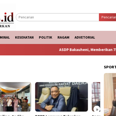
Pencaria
MINAL
KESEHATAN
POLITIK
RAGAM
ADVETORIAL
ASDP Bakauheni, Memberikan 750 Pake
SPOR
»