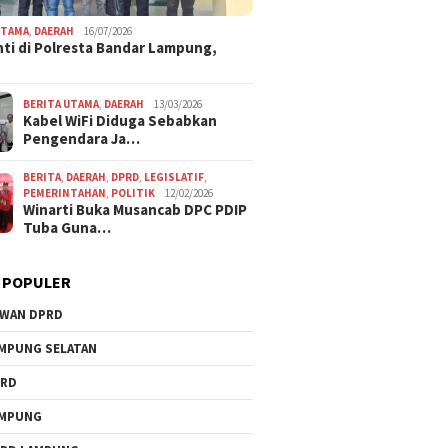
UTAMA
,
DAERAH
16/07/2026
ti di Polresta Bandar Lampung,
BERITA UTAMA
,
DAERAH
13/03/2026
Kabel WiFi Diduga Sebabkan
Pengendara Ja…
BERITA
,
DAERAH
,
DPRD
,
LEGISLATIF
,
PEMERINTAHAN
,
POLITIK
12/02/2026
Winarti Buka Musancab DPC PDIP
Tuba Guna…
 POPULER
WAN DPRD
MPUNG SELATAN
PRD
AMPUNG