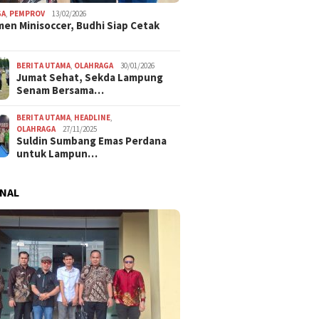
l Sesalkan Dugaan
Iswan H. Caya dan Imelda
Reses di
unan Makanan Program
Tegaskan Lampung Harus
Dicurha
GA
,
PEMPROV
13/02/2026
en Minisoccer, Budhi Siap Cetak
i Tulang Bawang
Nikmati Nilai Tambah
BERITA UTAMA
,
OLAHRAGA
30/01/2026
Jumat Sehat, Sekda Lampung
Senam Bersama…
BERITA UTAMA
,
HEADLINE
,
OLAHRAGA
27/11/2025
Suldin Sumbang Emas Perdana
untuk Lampun…
NAL