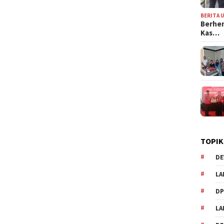
BERITA 
Berhen
Kas…
TOPIK
DE
LA
D
L