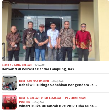
BERITA UTAMA
,
DAERAH
16/07/2026
Berhenti di Polresta Bandar Lampung, Kas…
BERITA UTAMA
,
DAERAH
13/03/2026
Kabel WiFi Diduga Sebabkan Pengendara Ja…
BERITA
,
DAERAH
,
DPRD
,
LEGISLATIF
,
PEMERINTAHAN
,
POLITIK
12/02/2026
Winarti Buka Musancab DPC PDIP Tuba Guna…