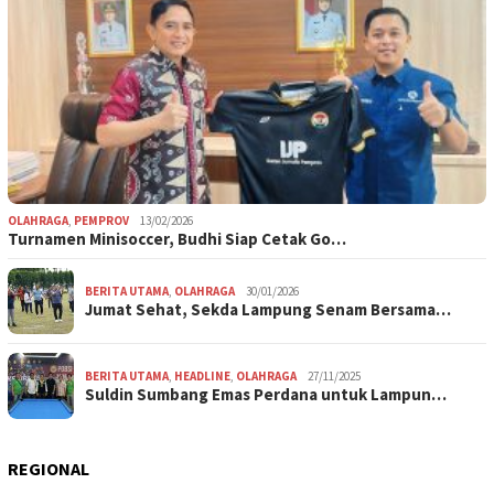
OLAHRAGA
,
PEMPROV
13/02/2026
Turnamen Minisoccer, Budhi Siap Cetak Go…
BERITA UTAMA
,
OLAHRAGA
30/01/2026
Jumat Sehat, Sekda Lampung Senam Bersama…
BERITA UTAMA
,
HEADLINE
,
OLAHRAGA
27/11/2025
Suldin Sumbang Emas Perdana untuk Lampun…
REGIONAL