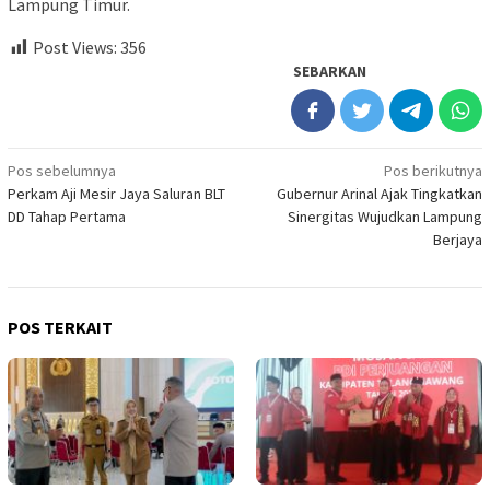
Lampung Timur.
Post Views:
356
SEBARKAN
Navigasi
Pos sebelumnya
Pos berikutnya
Perkam Aji Mesir Jaya Saluran BLT
Gubernur Arinal Ajak Tingkatkan
pos
DD Tahap Pertama
Sinergitas Wujudkan Lampung
Berjaya
POS TERKAIT