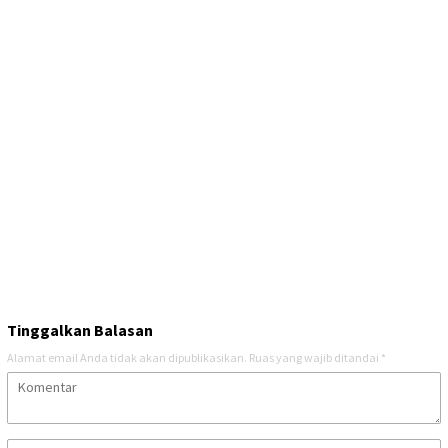
Tinggalkan Balasan
Alamat email Anda tidak akan dipublikasikan.
Ruas yang wajib ditandai
*