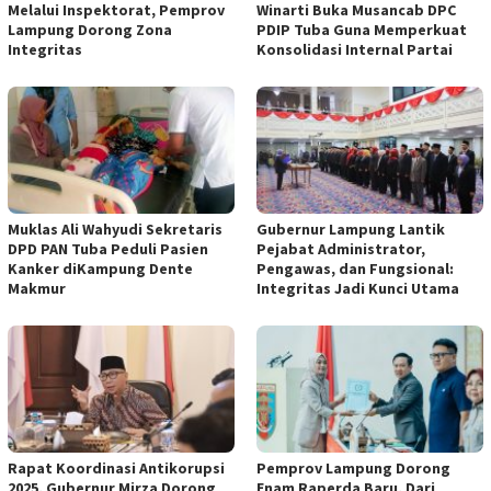
Melalui Inspektorat, Pemprov
Winarti Buka Musancab DPC
Lampung Dorong Zona
PDIP Tuba Guna Memperkuat
Integritas
Konsolidasi Internal Partai
Muklas Ali Wahyudi Sekretaris
Gubernur Lampung Lantik
DPD PAN Tuba Peduli Pasien
Pejabat Administrator,
Kanker diKampung Dente
Pengawas, dan Fungsional:
Makmur
Integritas Jadi Kunci Utama
Rapat Koordinasi Antikorupsi
Pemprov Lampung Dorong
2025, Gubernur Mirza Dorong
Enam Raperda Baru, Dari