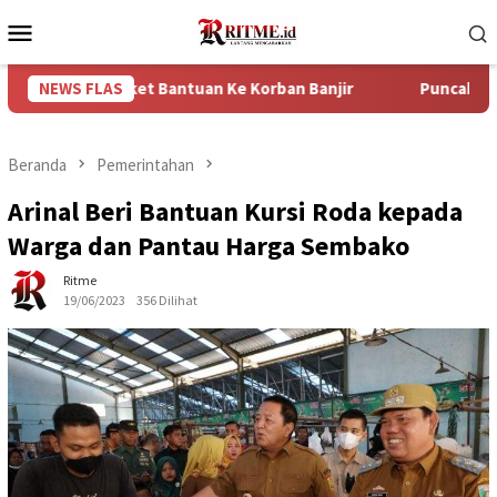
Loncat
Menu
ke
Mobile
konten
 Paket Bantuan Ke Korban Banjir
NEWS FLAS
Puncak Arus Balik Leba
Beranda
Pemerintahan
Arinal Beri Bantuan Kursi Roda kepada
Warga dan Pantau Harga Sembako
Ritme
19/06/2023
356 Dilihat