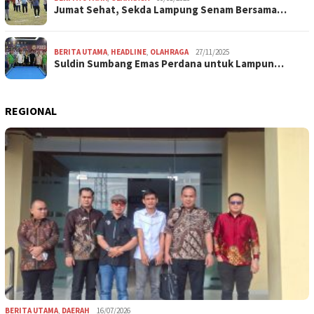
Jumat Sehat, Sekda Lampung Senam Bersama…
BERITA UTAMA
,
HEADLINE
,
OLAHRAGA
27/11/2025
Suldin Sumbang Emas Perdana untuk Lampun…
REGIONAL
BERITA UTAMA
,
DAERAH
16/07/2026