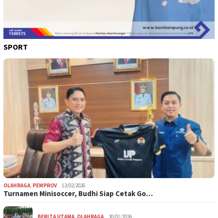
SPORT
OLAHRAGA
,
PEMPROV
13/02/2026
Turnamen Minisoccer, Budhi Siap Cetak Go…
BERITA UTAMA
,
OLAHRAGA
30/01/2026