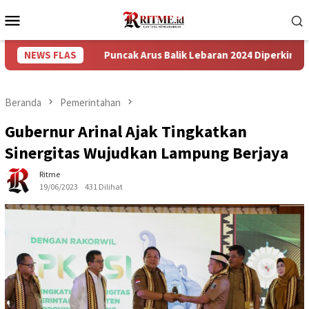
Loncat
Menu
ke
Mobile
konten
NEWS FLAS
Puncak Arus Balik Lebaran 2024 Diperkirakan Hari Mingg
Beranda
Pemerintahan
Gubernur Arinal Ajak Tingkatkan
Sinergitas Wujudkan Lampung Berjaya
Ritme
19/06/2023
431 Dilihat