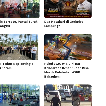
vis Bersatu, Partai Buruh
Dua Matahari di Gerindra
Bangkit
Lampung?
 I Fokus Replanting di
Pukul 00.00 WIB Dini Hari,
u Seram
Kendaraan Besar Sudah Bisa
Masuk Pelabuhan ASDP
Bakauheni