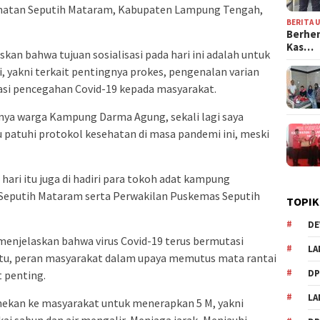
matan Seputih Mataram, Kabupaten Lampung Tengah,
BERITA 
Berhen
Kas…
an bahwa tujuan sosialisasi pada hari ini adalah untuk
 yakni terkait pentingnya prokes, pengenalan varian
sasi pencegahan Covid-19 kepada masyarakat.
nya warga Kampung Darma Agung, sekali lagi saya
u patuhi protokol kesehatan di masa pandemi ini, meski
i hari itu juga di hadiri para tokoh adat kampung
Seputih Mataram serta Perwakilan Puskemas Seputih
TOPIK
DE
 menjelaskan bahwa virus Covid-19 terus bermutasi
LA
 itu, peran masyarakat dalam upaya memutus mata rantai
D
t penting.
L
enekan ke masyarakat untuk menerapkan 5 M, yakni
i sabun dan air mengalir, Menjaga jarak, Menjauhi