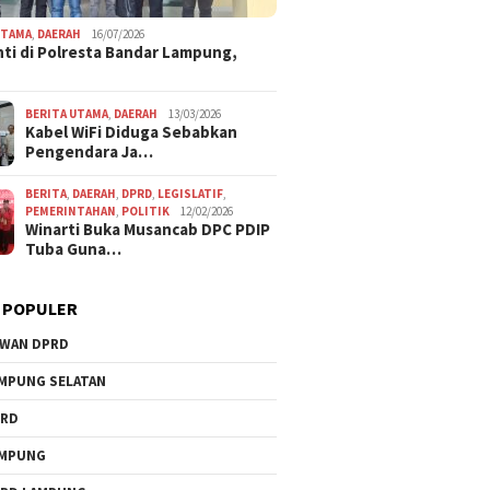
UTAMA
,
DAERAH
16/07/2026
ti di Polresta Bandar Lampung,
BERITA UTAMA
,
DAERAH
13/03/2026
Kabel WiFi Diduga Sebabkan
Pengendara Ja…
BERITA
,
DAERAH
,
DPRD
,
LEGISLATIF
,
PEMERINTAHAN
,
POLITIK
12/02/2026
Winarti Buka Musancab DPC PDIP
Tuba Guna…
 POPULER
WAN DPRD
MPUNG SELATAN
PRD
AMPUNG