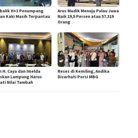
 balik H+1 Penumpang
Arus Mudik Menuju Pulau Jawa
lan Kaki Masih Terpantau
Naik 19,5 Persen atau 57.319
Orang
n H. Caya dan Imelda
Reses di Kemiling, Andika
skan Lampung Harus
Dicurhati Porsi MBG
ati Nilai Tambah