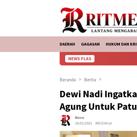
Loncat
tutup
ke
konten
DAERAH
GAGASAN
HUKUM DAN KRI
NEWS FLAS
ASDP Bakauheni, M
Beranda
Berita
Dewi Nadi Ingat
Agung Untuk Patu
Ritme
26/01/2022
485 Dilihat