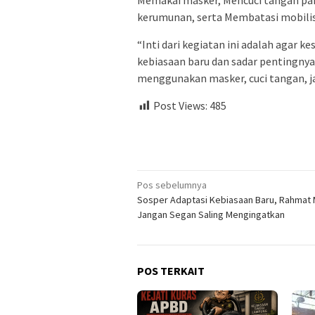
kerumunan, serta Membatasi mobilisa
“Inti dari kegiatan ini adalah agar 
kebiasaan baru dan sadar pentingny
menggunakan masker, cuci tangan, jag
Post Views:
485
Navigasi
Pos sebelumnya
Sosper Adaptasi Kebiasaan Baru, Rahmat M
pos
Jangan Segan Saling Mengingatkan
POS TERKAIT