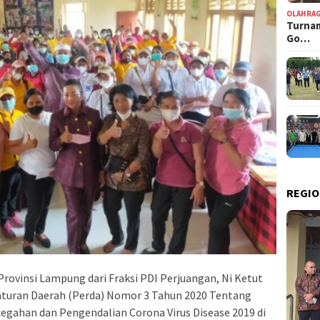
OLAHRA
Turnam
Go…
REGIO
insi Lampung dari Fraksi PDI Perjuangan, Ni Ketut
raturan Daerah (Perda) Nomor 3 Tahun 2020 Tentang
egahan dan Pengendalian Corona Virus Disease 2019 di