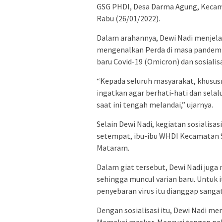
GSG PHDI, Desa Darma Agung, Keca
Rabu (26/01/2022).
Dalam arahannya, Dewi Nadi menjelask
mengenalkan Perda di masa pandemi,
baru Covid-19 (Omicron) dan sosiali
“Kepada seluruh masyarakat, khusus
ingatkan agar berhati-hati dan selal
saat ini tengah melandai,” ujarnya.
Selain Dewi Nadi, kegiatan sosialisas
setempat, ibu-ibu WHDI Kecamatan 
Mataram.
Dalam giat tersebut, Dewi Nadi juga
sehingga muncul varian baru. Untuk
penyebaran virus itu dianggap sanga
Dengan sosialisasi itu, Dewi Nadi m
Memakai masker, Mencuci tangan paka