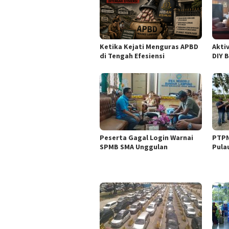
Ketika Kejati Menguras APBD
Akti
di Tengah Efesiensi
DIY 
Peserta Gagal Login Warnai
PTPN
SPMB SMA Unggulan
Pula