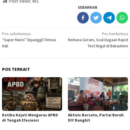
Post Views:
491
SEBARKAN
Navigasi
Pos sebelumnya
Pos berikutnya
“Super Mario” Dipanggil Timnas
Reihana Geram, Soal Dugaan Rapid
pos
Itali
Test Ilegal di Bakauheni
POS TERKAIT
Ketika Kejati Menguras APBD
Aktivis Bersatu, Partai Buruh
di Tengah Efesiensi
DIY Bangkit