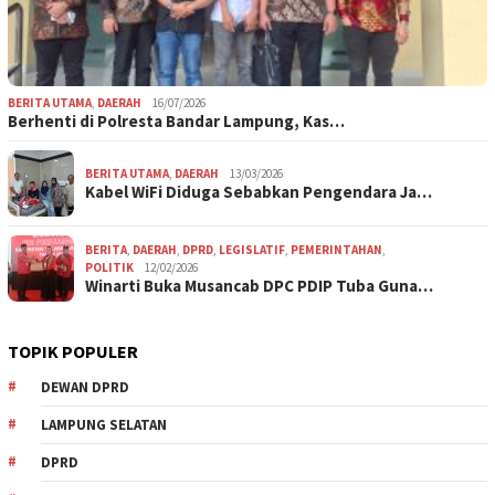
BERITA UTAMA
,
DAERAH
16/07/2026
Berhenti di Polresta Bandar Lampung, Kas…
BERITA UTAMA
,
DAERAH
13/03/2026
Kabel WiFi Diduga Sebabkan Pengendara Ja…
BERITA
,
DAERAH
,
DPRD
,
LEGISLATIF
,
PEMERINTAHAN
,
POLITIK
12/02/2026
Winarti Buka Musancab DPC PDIP Tuba Guna…
TOPIK POPULER
DEWAN DPRD
LAMPUNG SELATAN
DPRD