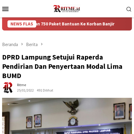
Loncat
Menu
ke
Mobile
konten
rikan 750 Paket Bantuan Ke Korban Banjir
NEWS FLAS
Puncak Arus B
Beranda
Berita
DPRD Lampung Setujui Raperda
Pendirian Dan Penyertaan Modal Lima
BUMD
Ritme
25/01/2022
491 Dilihat