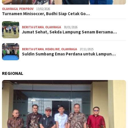
OLAHRAGA
,
PEMPROV
13/02/2026
Turnamen Minisoccer, Budhi Siap Cetak Go…
BERITA UTAMA
,
OLAHRAGA
30/01/2026
Jumat Sehat, Sekda Lampung Senam Bersama…
BERITA UTAMA
,
HEADLINE
,
OLAHRAGA
27/11/2025
Suldin Sumbang Emas Perdana untuk Lampun…
REGIONAL