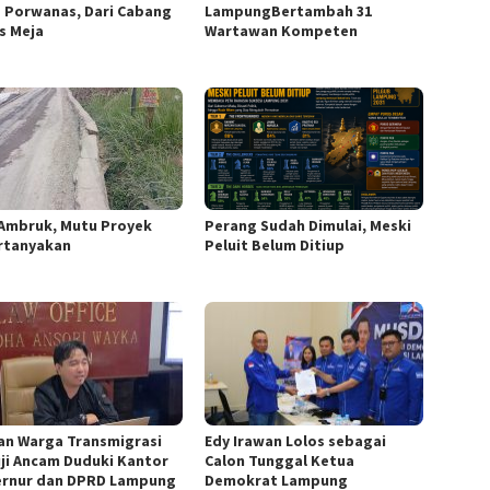
 Porwanas, Dari Cabang
LampungBertambah 31
s Meja
Wartawan Kompeten
Ambruk, Mutu Proyek
Perang Sudah Dimulai, Meski
rtanyakan
Peluit Belum Ditiup
an Warga Transmigrasi
Edy Irawan Lolos sebagai
ji Ancam Duduki Kantor
Calon Tunggal Ketua
rnur dan DPRD Lampung
Demokrat Lampung