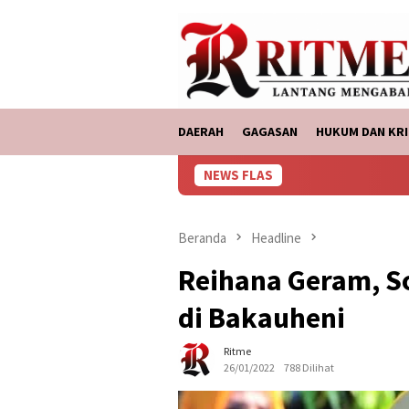
Loncat
tutup
ke
konten
DAERAH
GAGASAN
HUKUM DAN KRI
NEWS FLAS
ASDP Bakauhen
Beranda
Headline
Reihana Geram, So
di Bakauheni
Ritme
26/01/2022
788 Dilihat