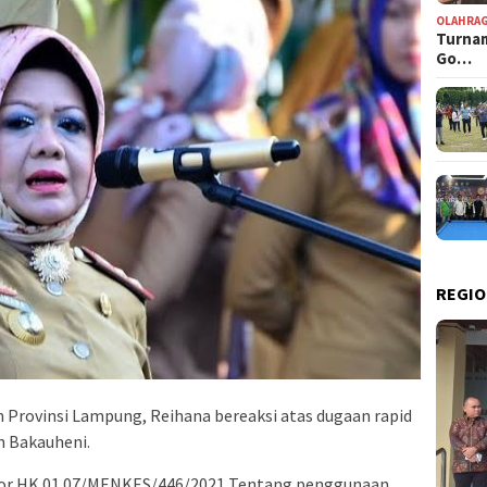
OLAHRA
Turnam
Go…
REGIO
rovinsi Lampung, Reihana bereaksi atas dugaan rapid
n Bakauheni.
mor HK.01.07/MENKES/446/2021 Tentang penggunaan