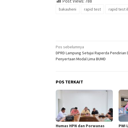
Post Views:
788
bakauheni
rapid test
rapid test i
Navigasi
Pos sebelumnya
DPRD Lampung Setujui Raperda Pendirian 
pos
Penyertaan Modal Lima BUMD
POS TERKAIT
Humas HPN dan Porwanas
PWI 