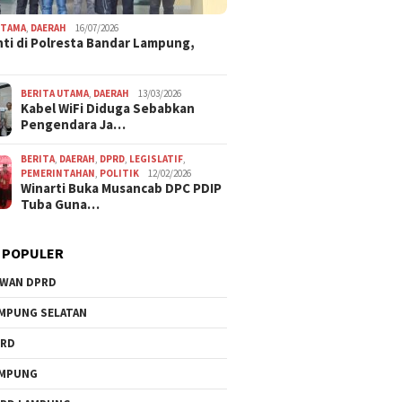
UTAMA
,
DAERAH
16/07/2026
ti di Polresta Bandar Lampung,
BERITA UTAMA
,
DAERAH
13/03/2026
Kabel WiFi Diduga Sebabkan
Pengendara Ja…
BERITA
,
DAERAH
,
DPRD
,
LEGISLATIF
,
PEMERINTAHAN
,
POLITIK
12/02/2026
Winarti Buka Musancab DPC PDIP
Tuba Guna…
 POPULER
WAN DPRD
MPUNG SELATAN
PRD
AMPUNG