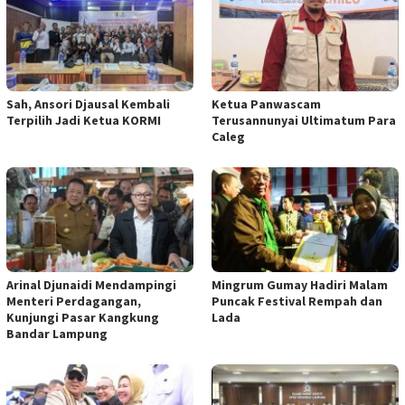
Sah, Ansori Djausal Kembali
Ketua Panwascam
Terpilih Jadi Ketua KORMI
Terusannunyai Ultimatum Para
Caleg
Arinal Djunaidi Mendampingi
Mingrum Gumay Hadiri Malam
Menteri Perdagangan,
Puncak Festival Rempah dan
Kunjungi Pasar Kangkung
Lada
Bandar Lampung