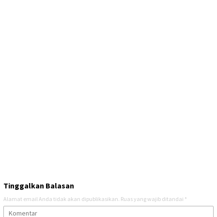
Tinggalkan Balasan
Alamat email Anda tidak akan dipublikasikan.
Ruas yang wajib ditandai
*