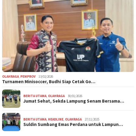
OLAHRAGA
,
PEMPROV
13/02/2026
Turnamen Minisoccer, Budhi Siap Cetak Go…
BERITA UTAMA
,
OLAHRAGA
30/01/2026
Jumat Sehat, Sekda Lampung Senam Bersama…
BERITA UTAMA
,
HEADLINE
,
OLAHRAGA
27/11/2025
Suldin Sumbang Emas Perdana untuk Lampun…