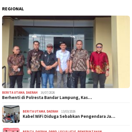
REGIONAL
BERITA UTAMA
,
DAERAH
16/07/2026
Berhenti di Polresta Bandar Lampung, Kas…
BERITA UTAMA
,
DAERAH
13/03/2026
Kabel WiFi Diduga Sebabkan Pengendara Ja…
BERITA
,
DAERAH
,
DPRD
,
LEGISLATIF
,
PEMERINTAHAN
,