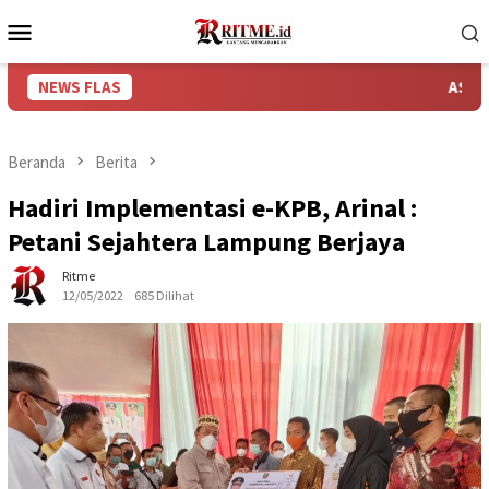
Loncat
Menu
ke
Mobile
konten
NEWS FLAS
ASDP Bakauheni,
Beranda
Berita
Hadiri Implementasi e-KPB, Arinal :
Petani Sejahtera Lampung Berjaya
Ritme
12/05/2022
685 Dilihat