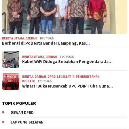
BERITA UTAMA
,
DAERAH
16/07/2026
Berhenti di Polresta Bandar Lampung, Kas…
BERITA UTAMA
,
DAERAH
13/03/2026
Kabel WiFi Diduga Sebabkan Pengendara Ja…
BERITA
,
DAERAH
,
DPRD
,
LEGISLATIF
,
PEMERINTAHAN
,
POLITIK
12/02/2026
Winarti Buka Musancab DPC PDIP Tuba Guna…
TOPIK POPULER
DEWAN DPRD
LAMPUNG SELATAN