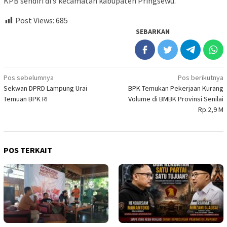
KPB sendiri di 9 kecamatan kabupaten Pringsewu.
Post Views:
685
SEBARKAN
Navigasi
Pos sebelumnya
Pos berikutnya
Sekwan DPRD Lampung Urai
BPK Temukan Pekerjaan Kurang
pos
Temuan BPK RI
Volume di BMBK Provinsi Senilai
Rp.2,9 M
POS TERKAIT