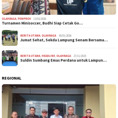
OLAHRAGA
,
PEMPROV
13/02/2026
Turnamen Minisoccer, Budhi Siap Cetak Go…
BERITA UTAMA
,
OLAHRAGA
30/01/2026
Jumat Sehat, Sekda Lampung Senam Bersama…
BERITA UTAMA
,
HEADLINE
,
OLAHRAGA
27/11/2025
Suldin Sumbang Emas Perdana untuk Lampun…
REGIONAL