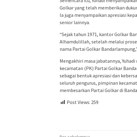
Sementara itu, Yuhadi menyampaikan 
Golkar yang telah memberikan duku
Ia juga menyampaikan apresiasi kep
senior lainnya.
“Sejak tahun 1971, kantor Golkar Ba
Alhamdulillah, setelah melalui proses
nama Partai Golkar Bandarlampung,” 
Mengakhiri masa jabatannya, Yuhad
kecamatan (PK) Partai Golkar Band
sebagai bentuk apresiasi dan keber
seluruh pengurus, pimpinan kecamat
membesarkan Partai Golkar di Band
Post Views:
259
Pos sebelumnya