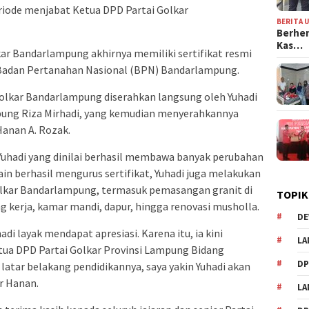
iode menjabat Ketua DPD Partai Golkar
BERITA 
Berhen
Kas…
ar Bandarlampung akhirnya memiliki sertifikat resmi
h Badan Pertanahan Nasional (BPN) Bandarlampung.
Golkar Bandarlampung diserahkan langsung oleh Yuhadi
pung Riza Mirhadi, yang kemudian menyerahkannya
anan A. Rozak.
Yuhadi yang dinilai berhasil membawa banyak perubahan
in berhasil mengurus sertifikat, Yuhadi juga melakukan
Golkar Bandarlampung, termasuk pemasangan granit di
TOPIK
ng kerja, kamar mandi, dapur, hingga renovasi musholla.
DE
adi layak mendapat apresiasi. Karena itu, ia kini
LA
ua DPD Partai Golkar Provinsi Lampung Bidang
D
atar belakang pendidikannya, saya yakin Yuhadi akan
ar Hanan.
L