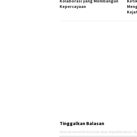
Kolaborasi yang Membangun
Keti
Kepercayaan
Meng
Keja
Tinggalkan Balasan
Alamat email Anda tidak akan dipublikasikan.
Ru