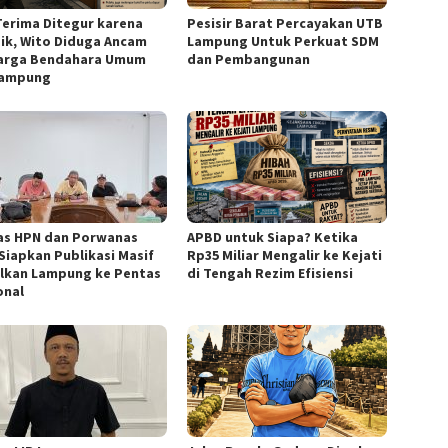
Terima Ditegur karena
Pesisir Barat Percayakan UTB
sik, Wito Diduga Ancam
Lampung Untuk Perkuat SDM
arga Bendahara Umum
dan Pembangunan
Lampung
s HPN dan Porwanas
APBD untuk Siapa? Ketika
 Siapkan Publikasi Masif
Rp35 Miliar Mengalir ke Kejati
lkan Lampung ke Pentas
di Tengah Rezim Efisiensi
onal