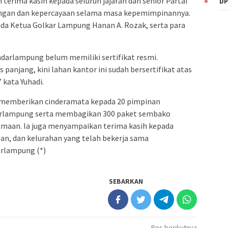
terima kasih kepada seluruh jajaran dan senior Partai
DP
ngan dan kepercayaan selama masa kepemimpinannya.
ada Ketua Golkar Lampung Hanan A. Rozak, serta para
ndarlampung belum memiliki sertifikat resmi.
 panjang, kini lahan kantor ini sudah bersertifikat atas
kata Yuhadi.
i memberikan cinderamata kepada 20 pimpinan
arlampung serta membagikan 300 paket sembako
samaan. Ia juga menyampaikan terima kasih kepada
an, dan kelurahan yang telah bekerja sama
arlampung (*)
SEBARKAN
Pos berikutnya