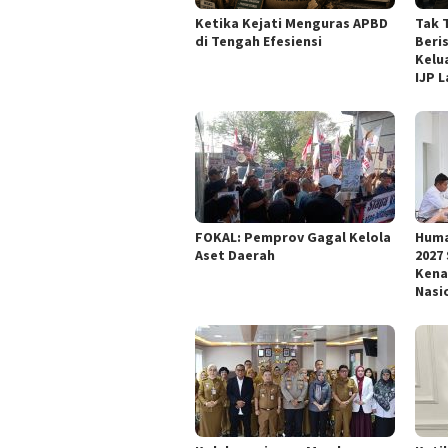
Ketika Kejati Menguras APBD
Tak 
di Tengah Efesiensi
Beri
Kelu
IJP 
FOKAL: Pemprov Gagal Kelola
Huma
Aset Daerah
2027
Kena
Nasi