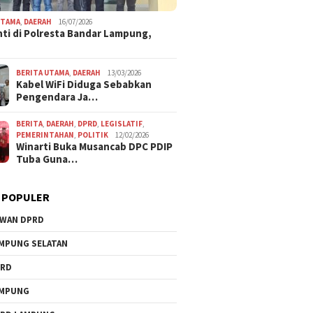
UTAMA
,
DAERAH
16/07/2026
ti di Polresta Bandar Lampung,
BERITA UTAMA
,
DAERAH
13/03/2026
Kabel WiFi Diduga Sebabkan
Pengendara Ja…
BERITA
,
DAERAH
,
DPRD
,
LEGISLATIF
,
PEMERINTAHAN
,
POLITIK
12/02/2026
Winarti Buka Musancab DPC PDIP
Tuba Guna…
 POPULER
WAN DPRD
MPUNG SELATAN
PRD
AMPUNG