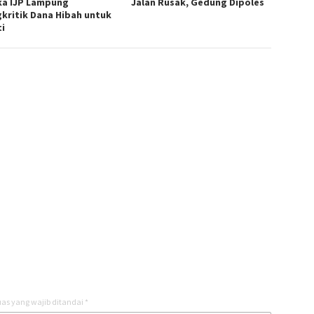
ka IJP Lampung
Jalan Rusak, Gedung Dipoles
kritik Dana Hibah untuk
ti
as yang wajib ditandai
*