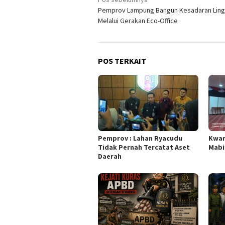
Navigasi
Pemprov Lampung Bangun Kesadaran Lin
pos
Melalui Gerakan Eco-Office
POS TERKAIT
Pemprov : Lahan Ryacudu
Kwar
Tidak Pernah Tercatat Aset
Mabi
Daerah