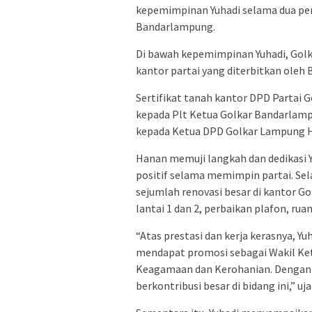
kepemimpinan Yuhadi selama dua per
Bandarlampung.
Di bawah kepemimpinan Yuhadi, Golk
kantor partai yang diterbitkan ole
Sertifikat tanah kantor DPD Partai 
kepada Plt Ketua Golkar Bandarlam
kepada Ketua DPD Golkar Lampung H
Hanan memuji langkah dan dedikasi 
positif selama memimpin partai. Sela
sejumlah renovasi besar di kantor 
lantai 1 dan 2, perbaikan plafon, rua
“Atas prestasi dan kerja kerasnya, Yuh
mendapat promosi sebagai Wakil Ket
Keagamaan dan Kerohanian. Dengan l
berkontribusi besar di bidang ini,” uj