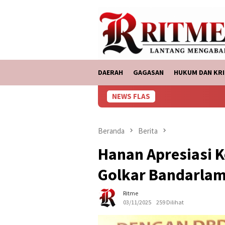
Loncat
tutup
ke
konten
DAERAH
GAGASAN
HUKUM DAN KRI
NEWS FLAS
ASDP Ba
Beranda
Berita
Hanan Apresiasi 
Golkar Bandarla
Ritme
03/11/2025
259 Dilihat