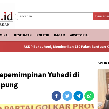
Pencaria
MINAL
KESEHATAN
POLITIK
RAGAM
ADVETORIAL
kauheni, Memberikan 750 Paket Bantuan Ke Korban Banjir
SPOR
Kepemimpinan Yuhadi di
mpung