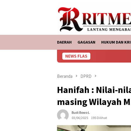
Loncat
tutup
ke
konten
DAERAH
GAGASAN
HUKUM DAN KRI
NEWS FLAS
AS
Beranda
DPRD
Hanifah : Nilai-ni
masing Wilayah Mu
Budi Bowo L
03/06/2025
195 Dilihat