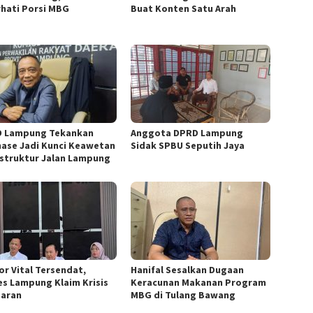
rhati Porsi MBG
Buat Konten Satu Arah
 Lampung Tekankan
Anggota DPRD Lampung
nase Jadi Kunci Keawetan
Sidak SPBU Seputih Jaya
astruktur Jalan Lampung
or Vital Tersendat,
Hanifal Sesalkan Dugaan
es Lampung Klaim Krisis
Keracunan Makanan Program
aran
MBG di Tulang Bawang