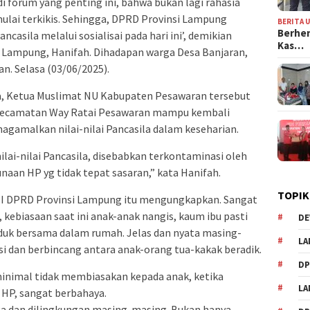
i forum yang penting ini, bahwa bukan lagi rahasia
 mulai terkikis. Sehingga, DPRD Provinsi Lampung
BERITA 
Berhen
asila melalui sosialisai pada hari ini’, demikian
Kas…
 Lampung, Hanifah. Dihadapan warga Desa Banjaran,
. Selasa (03/06/2025).
ila, Ketua Muslimat NU Kabupaten Pesawaran tersebut
 Kecamatan Way Ratai Pesawaran mampu kembali
gamalkan nilai-nilai Pancasila dalam keseharian.
nilai-nilai Pancasila, disebabkan terkontaminasi oleh
naan HP yg tidak tepat sasaran,” kata Hanifah.
TOPIK
i I DPRD Provinsi Lampung itu mengungkapkan. Sangat
, kebiasaan saat ini anak-anak nangis, kaum ibu pasti
DE
uk bersama dalam rumah. Jelas dan nyata masing-
LA
i dan berbincang antara anak-orang tua-kakak beradik.
D
inimal tidak membiasakan kepada anak, ketika
L
 HP, sangat berbahaya.
a dan dilingkungan masing-masing. Bukan hanya