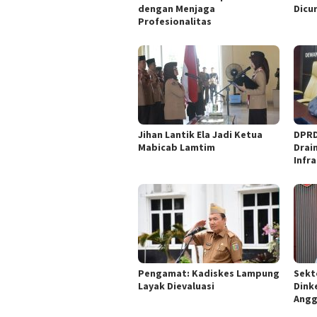
dengan Menjaga
Dicu
Profesionalitas
Jihan Lantik Ela Jadi Ketua
DPRD
Mabicab Lamtim
Drai
Infr
Pengamat: Kadiskes Lampung
Sekt
Layak Dievaluasi
Dink
Angg