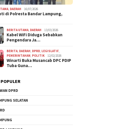
UTAMA
,
DAERAH
16/07/2026
ti di Polresta Bandar Lampung,
BERITA UTAMA
,
DAERAH
13/03/2026
Kabel WiFi Diduga Sebabkan
Pengendara Ja…
BERITA
,
DAERAH
,
DPRD
,
LEGISLATIF
,
PEMERINTAHAN
,
POLITIK
12/02/2026
Winarti Buka Musancab DPC PDIP
Tuba Guna…
 POPULER
WAN DPRD
MPUNG SELATAN
PRD
AMPUNG