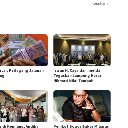
keseharian
intar, Pedagang Jalanan
Iswan H. Caya dan Imelda
ng
Tegaskan Lampung Harus
Nikmati Nilai Tambah
s di Kemiling, Andika
Pemkot Bogor Bakar Miliaran