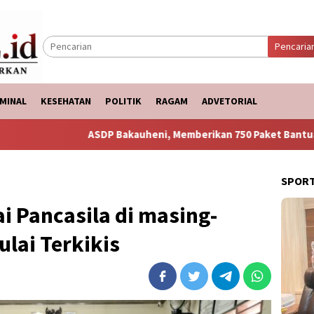
Pencaria
MINAL
KESEHATAN
POLITIK
RAGAM
ADVETORIAL
DP Bakauheni, Memberikan 750 Paket Bantuan Ke Korban Banjir
SPOR
lai Pancasila di masing-
lai Terkikis