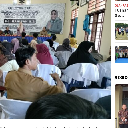
OLAHRA
Turnam
Go…
REGIO