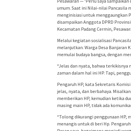
Pesawaran — ‘Perlu saya sampaikan d
umum. Saat ini Nilai-nilai Pancasila
menginisiasi untuk menggaungkan Panc
disampaikan Anggota DPRD Provinsi
Kecamatan Padang Cermin, Pesawaran
Melalui kegiatan sosialisasi Pancas
melanjutkan. Warga Desa Banjaran
memulai budaya bangsa, dengan mena
“Jelas dan nyata, bahwa terkikisnya 
zaman dalam hal ini HP. Tapi, penggu
Pengaruh HP, kata Sekretaris Komis
jelas, nyata, dan berbahaya. Misalkan
memberikan HP, kemudian ketika dud
masing main HP, tidak ada komunikas
“Tolong dikurangi penggunaan HP, m
menangis untuk di beri Hp. Pengaruh
Pesan saya, bagaimana menjadi warg