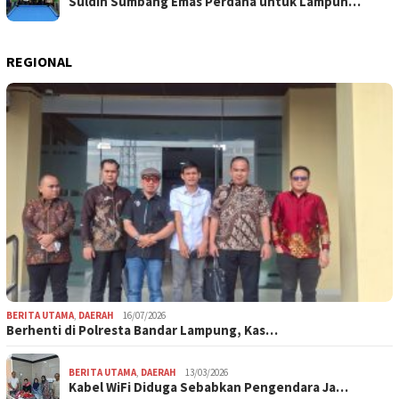
Suldin Sumbang Emas Perdana untuk Lampun…
REGIONAL
BERITA UTAMA
,
DAERAH
16/07/2026
Berhenti di Polresta Bandar Lampung, Kas…
BERITA UTAMA
,
DAERAH
13/03/2026
Kabel WiFi Diduga Sebabkan Pengendara Ja…