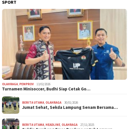
SPORT
OLAHRAGA
,
PEMPROV
13/02/2026
Turnamen Minisoccer, Budhi Siap Cetak Go…
BERITA UTAMA
,
OLAHRAGA
30/01/2026
Jumat Sehat, Sekda Lampung Senam Bersama…
BERITA UTAMA
,
HEADLINE
,
OLAHRAGA
27/11/2025