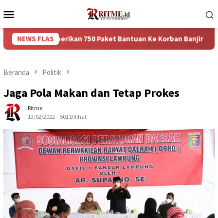
Loncat
Menu
ke
Mobile
konten
Memberikan 750 Paket Bantuan Ke Korban Banjir
NEWS FLAS
Puncak 
Beranda
Politik
Jaga Pola Makan dan Tetap Prokes
Ritme
13/02/2022
501 Dilihat