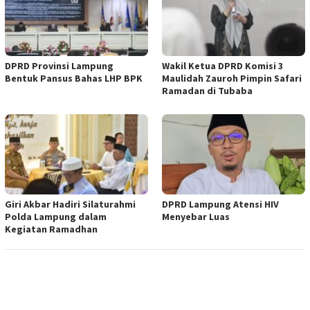
DPRD Provinsi Lampung
Wakil Ketua DPRD Komisi 3
Bentuk Pansus Bahas LHP BPK
Maulidah Zauroh Pimpin Safari
Ramadan di Tubaba
Giri Akbar Hadiri Silaturahmi
DPRD Lampung Atensi HIV
Polda Lampung dalam
Menyebar Luas
Kegiatan Ramadhan