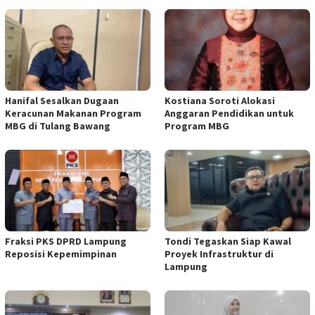
Hanifal Sesalkan Dugaan
Kostiana Soroti Alokasi
Keracunan Makanan Program
Anggaran Pendidikan untuk
MBG di Tulang Bawang
Program MBG
Fraksi PKS DPRD Lampung
Tondi Tegaskan Siap Kawal
Reposisi Kepemimpinan
Proyek Infrastruktur di
Lampung