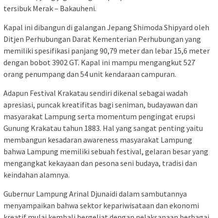
tersibuk Merak – Bakauheni.
Kapal ini dibangun di galangan Jepang Shimoda Shipyard oleh
Ditjen Perhubungan Darat Kementerian Perhubungan yang
memiliki spesifikasi panjang 90,79 meter dan lebar 15,6 meter
dengan bobot 3902 GT. Kapal ini mampu mengangkut 527
orang penumpang dan 54 unit kendaraan campuran.
Adapun Festival Krakatau sendiri dikenal sebagai wadah
apresiasi, puncak kreatifitas bagi seniman, budayawan dan
masyarakat Lampung serta momentum pengingat erupsi
Gunung Krakatau tahun 1883. Hal yang sangat penting yaitu
membangun kesadaran awareness masyarakat Lampung
bahwa Lampung memiliki sebuah festival, gelaran besar yang
mengangkat kekayaan dan pesona seni budaya, tradisi dan
keindahan alamnya.
Gubernur Lampung Arinal Djunaidi dalam sambutannya
menyampaikan bahwa sektor kepariwisataan dan ekonomi
kreatif mulai kembali bergeliat dengan pelaksanaan berbagai