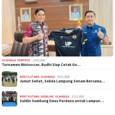
OLAHRAGA
,
PEMPROV
13/02/2026
Turnamen Minisoccer, Budhi Siap Cetak Go…
BERITA UTAMA
,
OLAHRAGA
30/01/2026
Jumat Sehat, Sekda Lampung Senam Bersama…
BERITA UTAMA
,
HEADLINE
,
OLAHRAGA
27/11/2025
Suldin Sumbang Emas Perdana untuk Lampun…