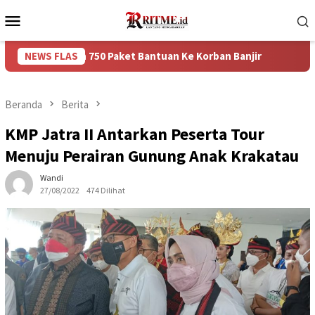
Loncat
Menu
ke
Mobile
konten
kan 750 Paket Bantuan Ke Korban Banjir
NEWS FLAS
Puncak Arus Bal
Beranda
Berita
KMP Jatra II Antarkan Peserta Tour
Menuju Perairan Gunung Anak Krakatau
Wandi
27/08/2022
474 Dilihat