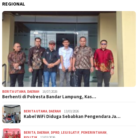
REGIONAL
BERITA UTAMA
,
DAERAH
16/07/2026
Berhenti di Polresta Bandar Lampung, Kas…
BERITA UTAMA
,
DAERAH
13/03/2026
Kabel WiFi Diduga Sebabkan Pengendara Ja…
BERITA
,
DAERAH
,
DPRD
,
LEGISLATIF
,
PEMERINTAHAN
,
POLITIK
12/02/2026