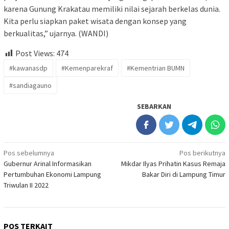
karena Gunung Krakatau memiliki nilai sejarah berkelas dunia.
Kita perlu siapkan paket wisata dengan konsep yang
berkualitas,” ujarnya. (WANDI)
Post Views:
474
#kawanasdp
#Kemenparekraf
#Kementrian BUMN
#sandiagauno
SEBARKAN
Navigasi
Pos sebelumnya
Pos berikutnya
Gubernur Arinal Informasikan
Mikdar Ilyas Prihatin Kasus Remaja
pos
Pertumbuhan Ekonomi Lampung
Bakar Diri di Lampung Timur
Triwulan II 2022
POS TERKAIT