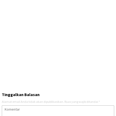
Tinggalkan Balasan
Alamat email Anda tidak akan dipublikasikan.
Ruas yang wajib ditandai
*