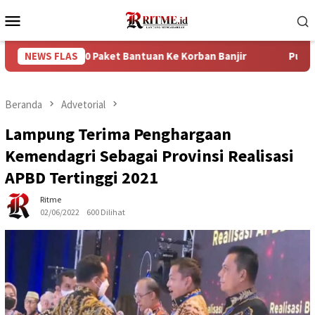
Loncat
Menu
ke
Mobile
konten
50 Paket Bantuan Ke Korban Banjir
NEWS FLAS
Puncak Arus Balik Le
Beranda
Advetorial
Lampung Terima Penghargaan
Kemendagri Sebagai Provinsi Realisasi
APBD Tertinggi 2021
Ritme
02/06/2022
600 Dilihat