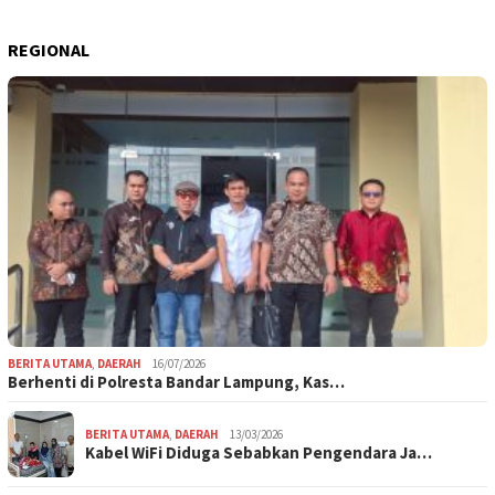
REGIONAL
BERITA UTAMA
,
DAERAH
16/07/2026
Berhenti di Polresta Bandar Lampung, Kas…
BERITA UTAMA
,
DAERAH
13/03/2026
Kabel WiFi Diduga Sebabkan Pengendara Ja…