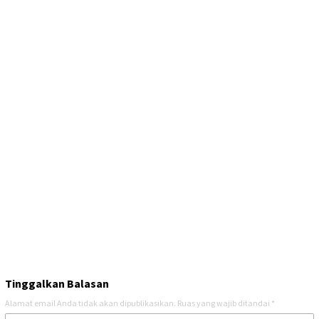
Tinggalkan Balasan
Alamat email Anda tidak akan dipublikasikan.
Ruas yang wajib ditandai
*