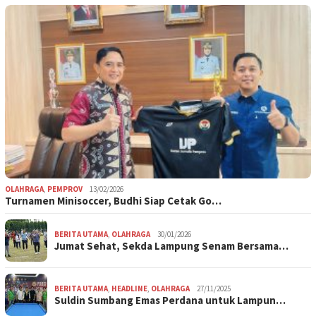
OLAHRAGA
,
PEMPROV
13/02/2026
Turnamen Minisoccer, Budhi Siap Cetak Go…
BERITA UTAMA
,
OLAHRAGA
30/01/2026
Jumat Sehat, Sekda Lampung Senam Bersama…
BERITA UTAMA
,
HEADLINE
,
OLAHRAGA
27/11/2025
Suldin Sumbang Emas Perdana untuk Lampun…