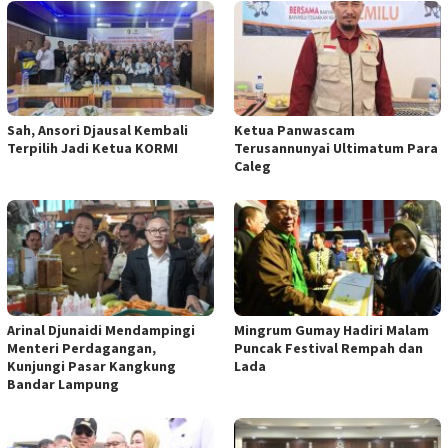
Sah, Ansori Djausal Kembali
Ketua Panwascam
Terpilih Jadi Ketua KORMI
Terusannunyai Ultimatum Para
Caleg
Arinal Djunaidi Mendampingi
Mingrum Gumay Hadiri Malam
Menteri Perdagangan,
Puncak Festival Rempah dan
Kunjungi Pasar Kangkung
Lada
Bandar Lampung