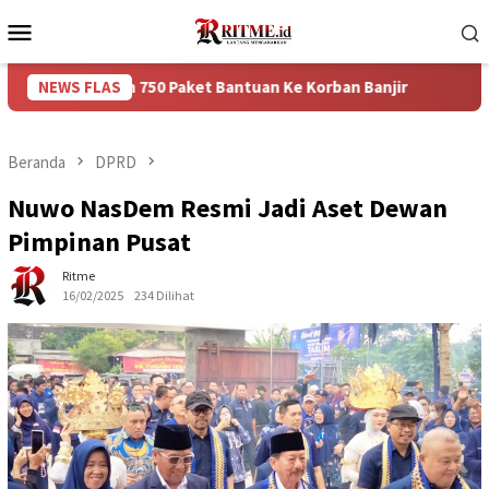
Loncat
Menu
ke
Mobile
konten
ikan 750 Paket Bantuan Ke Korban Banjir
NEWS FLAS
Puncak Arus Ba
Beranda
DPRD
Nuwo NasDem Resmi Jadi Aset Dewan
Pimpinan Pusat
Ritme
16/02/2025
234 Dilihat