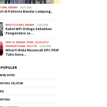
27/07/2026
10/07/2026
PN dan Porwanas
PWI Lampung Bidik Tujuh
UKW PWI ke-3
UTAMA
,
DAERAH
16/07/2026
pkan Publikasi
Emas Porwanas, Dari
LampungBert
ti di Polresta Bandar Lampung,
nalkan Lampung ke
Cabang Tenes Meja
Wartawan K
asional
BERITA UTAMA
,
DAERAH
13/03/2026
Kabel WiFi Diduga Sebabkan
Pengendara Ja…
BERITA
,
DAERAH
,
DPRD
,
LEGISLATIF
,
PEMERINTAHAN
,
POLITIK
12/02/2026
Winarti Buka Musancab DPC PDIP
Tuba Guna…
 POPULER
l Sesalkan Dugaan
Iswan H. Caya dan Imelda
Reses di
WAN DPRD
unan Makanan Program
Tegaskan Lampung Harus
Dicurha
i Tulang Bawang
Nikmati Nilai Tambah
MPUNG SELATAN
PRD
AMPUNG