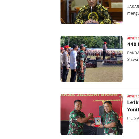
JAKART
mengu
ADVET
440 
BANDA
Siswa 
ADVET
Letk
Yoni
P E S 