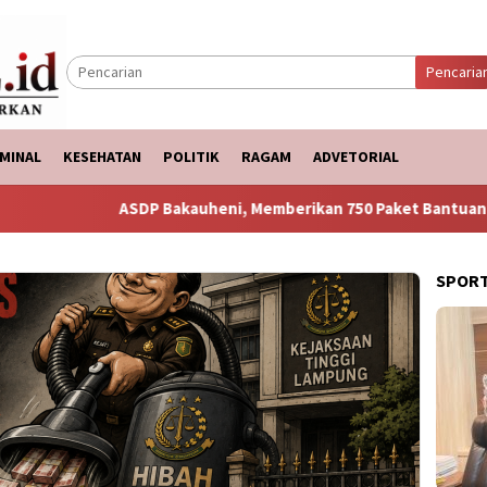
Pencaria
MINAL
KESEHATAN
POLITIK
RAGAM
ADVETORIAL
ASDP Bakauheni, Memberikan 750 Paket Bantuan Ke Korban Ban
SPOR