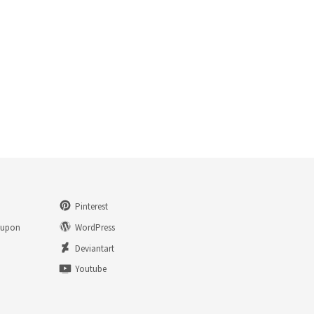
Pinterest
eupon
WordPress
n
Deviantart
Youtube