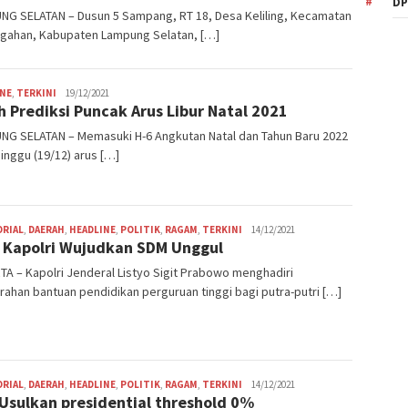
DP
NG SELATAN – Dusun 5 Sampang, RT 18, Desa Keliling, Kecamatan
gahan, Kabupaten Lampung Selatan, […]
Wandi
INE
,
TERKINI
19/12/2021
ah Prediksi Puncak Arus Libur Natal 2021
NG SELATAN – Memasuki H-6 Angkutan Natal dan Tahun Baru 2022
inggu (19/12) arus […]
Ritme
ORIAL
,
DAERAH
,
HEADLINE
,
POLITIK
,
RAGAM
,
TERKINI
14/12/2021
 Kapolri Wujudkan SDM Unggul
A – Kapolri Jenderal Listyo Sigit Prabowo menghadiri
ahan bantuan pendidikan perguruan tinggi bagi putra-putri […]
Ritme
ORIAL
,
DAERAH
,
HEADLINE
,
POLITIK
,
RAGAM
,
TERKINI
14/12/2021
Usulkan presidential threshold 0%