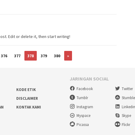
t. Edit or delete it, then start writing!
376
377
378
379
380
»
JARINGAN SOCIAL
Facebook
Twitter
KODE ETIK
Tumblr
Stumbl
DISCLAIMER
Instagram
Linkedi
AN
KONTAK KAMI
Myspace
Skype
Picassa
Flickr