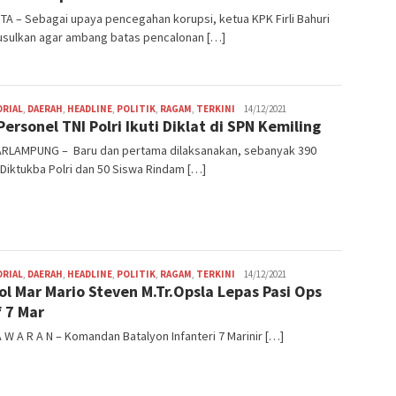
A – Sebagai upaya pencegahan korupsi, ketua KPK Firli Bahuri
sulkan agar ambang batas pencalonan […]
Ritme
ORIAL
,
DAERAH
,
HEADLINE
,
POLITIK
,
RAGAM
,
TERKINI
14/12/2021
Personel TNI Polri Ikuti Diklat di SPN Kemiling
RLAMPUNG – Baru dan pertama dilaksanakan, sebanyak 390
Diktukba Polri dan 50 Siswa Rindam […]
Ritme
ORIAL
,
DAERAH
,
HEADLINE
,
POLITIK
,
RAGAM
,
TERKINI
14/12/2021
ol Mar Mario Steven M.Tr.Opsla Lepas Pasi Ops
f 7 Mar
A W A R A N – Komandan Batalyon Infanteri 7 Marinir […]