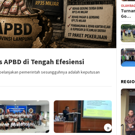
OLAHRA
Turnam
Go…
s APBD di Tengah Efesiensi
dibelanjakan pemerintah sesungguhnya adalah keputusan
REGIO
»