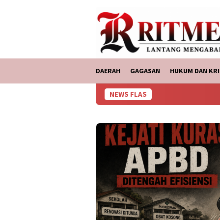
Loncat
tutup
ke
konten
DAERAH
GAGASAN
HUKUM DAN KRI
NEWS FLAS