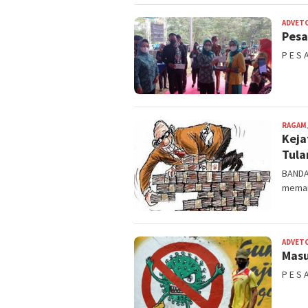
ADVET
Pesa
P E S 
RAGAM
Keja
Tul
BANDA
meman
ADVET
Masu
P E S 