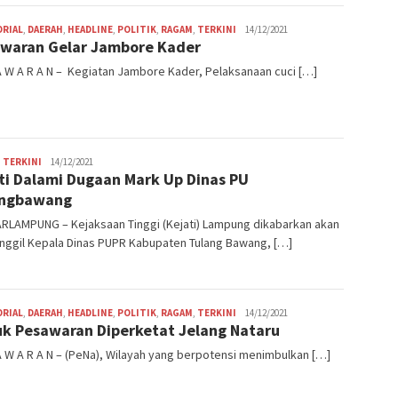
Ritme
ORIAL
,
DAERAH
,
HEADLINE
,
POLITIK
,
RAGAM
,
TERKINI
14/12/2021
waran Gelar Jambore Kader
A W A R A N – Kegiatan Jambore Kader, Pelaksanaan cuci […]
Ritme
,
TERKINI
14/12/2021
ti Dalami Dugaan Mark Up Dinas PU
angbawang
RLAMPUNG – Kejaksaan Tinggi (Kejati) Lampung dikabarkan akan
ggil Kepala Dinas PUPR Kabupaten Tulang Bawang, […]
Ritme
ORIAL
,
DAERAH
,
HEADLINE
,
POLITIK
,
RAGAM
,
TERKINI
14/12/2021
k Pesawaran Diperketat Jelang Nataru
A W A R A N – (PeNa), Wilayah yang berpotensi menimbulkan […]