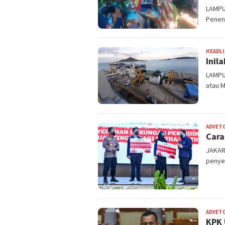
LAMPU
Penen
HEADL
Inil
LAMPU
atau M
ADVET
Cara
JAKART
penyer
ADVET
KPK 