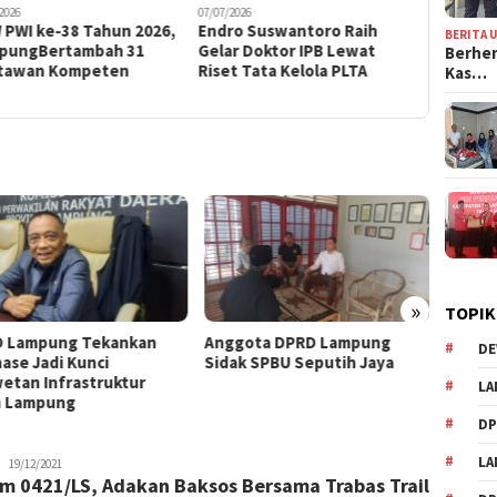
2026
07/07/2026
05/08/2026
 PWI ke-38 Tahun 2026,
Endro Suswantoro Raih
Humas H
BERITA 
pungBertambah 31
Gelar Doktor IPB Lewat
2027 Sia
Berhen
tawan Kompeten
Riset Tata Kelola PLTA
Masif Ke
Kas…
Pentas N
»
TOPIK
 Lampung Tekankan
Anggota DPRD Lampung
Hanifa
DE
nase Jadi Kunci
Sidak SPBU Seputih Jaya
Kerac
etan Infrastruktur
MBG d
LA
n Lampung
D
L
Wandi
19/12/2021
m 0421/LS, Adakan Baksos Bersama Trabas Trail