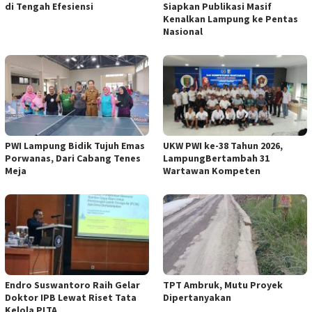
di Tengah Efesiensi
Siapkan Publikasi Masif
Kenalkan Lampung ke Pentas
Nasional
PWI Lampung Bidik Tujuh Emas
UKW PWI ke-38 Tahun 2026,
Porwanas, Dari Cabang Tenes
LampungBertambah 31
Meja
Wartawan Kompeten
Endro Suswantoro Raih Gelar
TPT Ambruk, Mutu Proyek
Doktor IPB Lewat Riset Tata
Dipertanyakan
Kelola PLTA