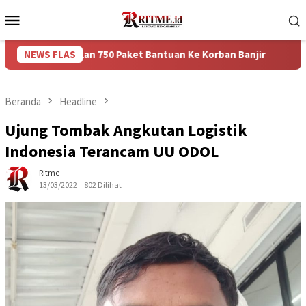
Loncat
Menu
ke
Mobile
konten
rikan 750 Paket Bantuan Ke Korban Banjir
NEWS FLAS
Puncak Arus 
Beranda
Headline
Ujung Tombak Angkutan Logistik
Indonesia Terancam UU ODOL
Ritme
13/03/2022
802 Dilihat