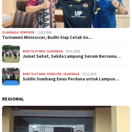
OLAHRAGA
,
PEMPROV
13/02/2026
Turnamen Minisoccer, Budhi Siap Cetak Go…
BERITA UTAMA
,
OLAHRAGA
30/01/2026
Jumat Sehat, Sekda Lampung Senam Bersama…
BERITA UTAMA
,
HEADLINE
,
OLAHRAGA
27/11/2025
Suldin Sumbang Emas Perdana untuk Lampun…
REGIONAL