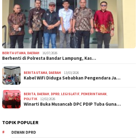
BERITA UTAMA
,
DAERAH
16/07/2026
Berhenti di Polresta Bandar Lampung, Kas…
BERITA UTAMA
,
DAERAH
13/03/2026
Kabel WiFi Diduga Sebabkan Pengendara Ja…
BERITA
,
DAERAH
,
DPRD
,
LEGISLATIF
,
PEMERINTAHAN
,
POLITIK
12/02/2026
Winarti Buka Musancab DPC PDIP Tuba Guna…
TOPIK POPULER
DEWAN DPRD