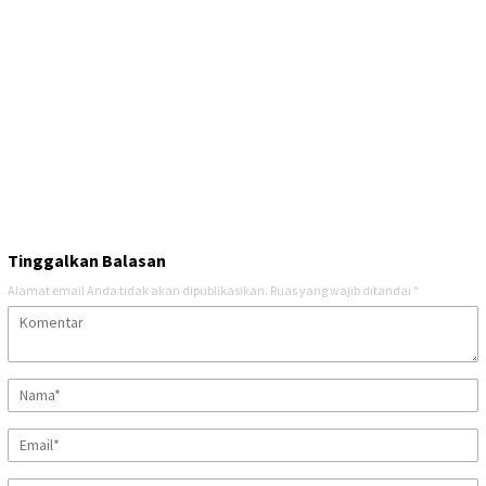
Tinggalkan Balasan
Alamat email Anda tidak akan dipublikasikan.
Ruas yang wajib ditandai
*