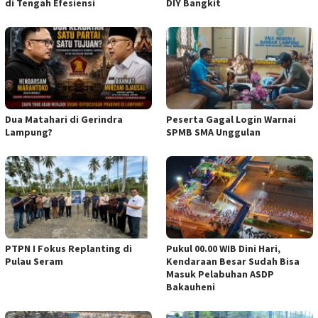
di Tengah Efesiensi
DIY Bangkit
Dua Matahari di Gerindra
Peserta Gagal Login Warnai
Lampung?
SPMB SMA Unggulan
PTPN I Fokus Replanting di
Pukul 00.00 WIB Dini Hari,
Pulau Seram
Kendaraan Besar Sudah Bisa
Masuk Pelabuhan ASDP
Bakauheni