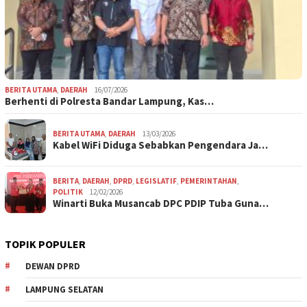
BERITA UTAMA
,
DAERAH
16/07/2026
Berhenti di Polresta Bandar Lampung, Kas…
BERITA UTAMA
,
DAERAH
13/03/2026
Kabel WiFi Diduga Sebabkan Pengendara Ja…
BERITA
,
DAERAH
,
DPRD
,
LEGISLATIF
,
PEMERINTAHAN
,
POLITIK
12/02/2026
Winarti Buka Musancab DPC PDIP Tuba Guna…
TOPIK POPULER
DEWAN DPRD
LAMPUNG SELATAN