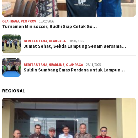
OLAHRAGA
,
PEMPROV
13/02/2026
Turnamen Minisoccer, Budhi Siap Cetak Go…
BERITA UTAMA
,
OLAHRAGA
30/01/2026
Jumat Sehat, Sekda Lampung Senam Bersama…
BERITA UTAMA
,
HEADLINE
,
OLAHRAGA
27/11/2025
Suldin Sumbang Emas Perdana untuk Lampun…
REGIONAL