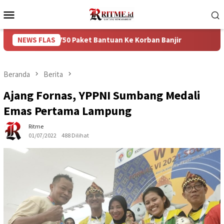
Loncat
Menu
ke
Mobile
konten
kan 750 Paket Bantuan Ke Korban Banjir
NEWS FLAS
Puncak Arus Bal
Beranda
Berita
Ajang Fornas, YPPNI Sumbang Medali
Emas Pertama Lampung
Ritme
01/07/2022
488 Dilihat