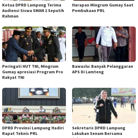
Ketua DPRD Lampung Terima
Harapan Mingrum Gumay Saat
Audiensi Siswa SMAN 1 Seputih
Pembukaan PRL
Rahman
Peringati HUT TNI, Mingrum
Bawaslu: Banyak Pelanggaran
Gumay apresiasi Program Pro
APS Di Lamteng
Rakyat TNI
DPRD Provinsi Lampung Hadiri
Sekretaris DPRD Lampung
Rapat Teknis PRL
Lakukan Senam Bersama