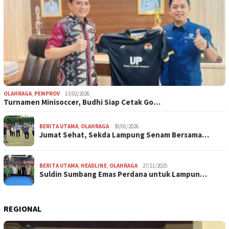
OLAHRAGA
,
PEMPROV
13/02/2026
Turnamen Minisoccer, Budhi Siap Cetak Go…
BERITA UTAMA
,
OLAHRAGA
30/01/2026
Jumat Sehat, Sekda Lampung Senam Bersama…
BERITA UTAMA
,
HEADLINE
,
OLAHRAGA
27/11/2025
Suldin Sumbang Emas Perdana untuk Lampun…
REGIONAL