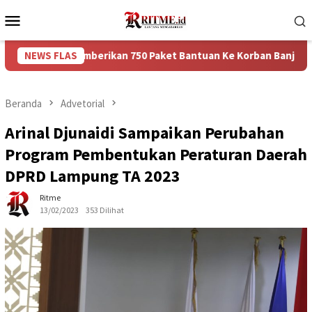
Loncat
Menu
ke
Mobile
konten
i, Memberikan 750 Paket Bantuan Ke Korban Banjir
NEWS FLAS
Punca
Beranda
Advetorial
Arinal Djunaidi Sampaikan Perubahan
Program Pembentukan Peraturan Daerah
DPRD Lampung TA 2023
Ritme
13/02/2023
353 Dilihat