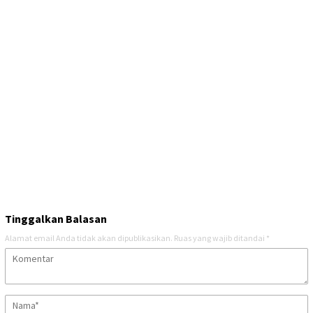
Tinggalkan Balasan
Alamat email Anda tidak akan dipublikasikan.
Ruas yang wajib ditandai
*