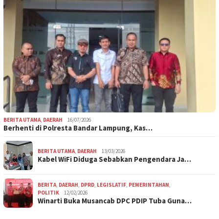
BERITA UTAMA
,
DAERAH
16/07/2026
Berhenti di Polresta Bandar Lampung, Kas…
BERITA UTAMA
,
DAERAH
13/03/2026
Kabel WiFi Diduga Sebabkan Pengendara Ja…
BERITA
,
DAERAH
,
DPRD
,
LEGISLATIF
,
PEMERINTAHAN
,
POLITIK
12/02/2026
Winarti Buka Musancab DPC PDIP Tuba Guna…