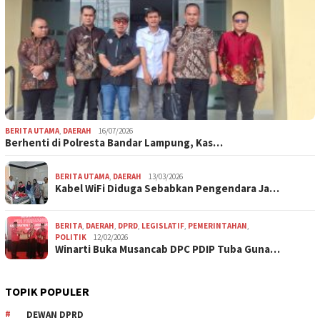
BERITA UTAMA
,
DAERAH
16/07/2026
Berhenti di Polresta Bandar Lampung, Kas…
BERITA UTAMA
,
DAERAH
13/03/2026
Kabel WiFi Diduga Sebabkan Pengendara Ja…
BERITA
,
DAERAH
,
DPRD
,
LEGISLATIF
,
PEMERINTAHAN
,
POLITIK
12/02/2026
Winarti Buka Musancab DPC PDIP Tuba Guna…
TOPIK POPULER
DEWAN DPRD