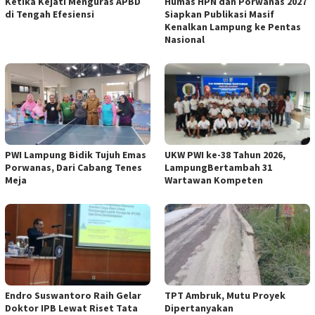
Ketika Kejati Menguras APBD
Humas HPN dan Porwanas 2027
di Tengah Efesiensi
Siapkan Publikasi Masif
Kenalkan Lampung ke Pentas
Nasional
PWI Lampung Bidik Tujuh Emas
UKW PWI ke-38 Tahun 2026,
Porwanas, Dari Cabang Tenes
LampungBertambah 31
Meja
Wartawan Kompeten
Endro Suswantoro Raih Gelar
TPT Ambruk, Mutu Proyek
Doktor IPB Lewat Riset Tata
Dipertanyakan