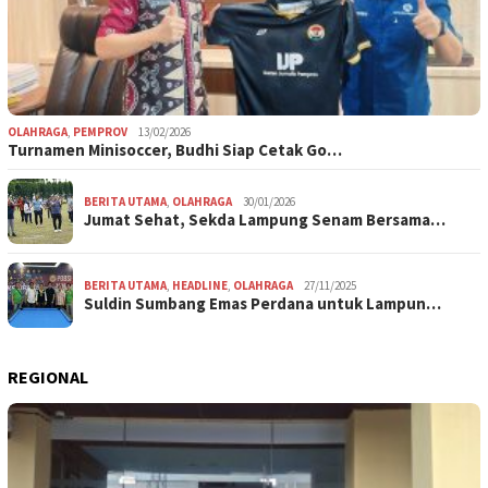
OLAHRAGA
,
PEMPROV
13/02/2026
Turnamen Minisoccer, Budhi Siap Cetak Go…
BERITA UTAMA
,
OLAHRAGA
30/01/2026
Jumat Sehat, Sekda Lampung Senam Bersama…
BERITA UTAMA
,
HEADLINE
,
OLAHRAGA
27/11/2025
Suldin Sumbang Emas Perdana untuk Lampun…
REGIONAL