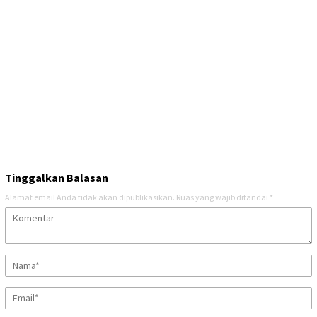
Tinggalkan Balasan
Alamat email Anda tidak akan dipublikasikan.
Ruas yang wajib ditandai
*