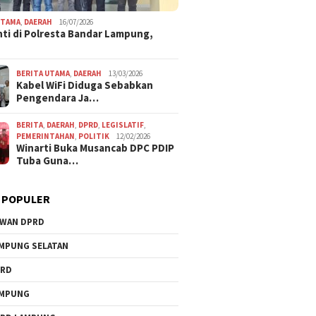
UTAMA
,
DAERAH
16/07/2026
ti di Polresta Bandar Lampung,
BERITA UTAMA
,
DAERAH
13/03/2026
Kabel WiFi Diduga Sebabkan
Pengendara Ja…
BERITA
,
DAERAH
,
DPRD
,
LEGISLATIF
,
PEMERINTAHAN
,
POLITIK
12/02/2026
Winarti Buka Musancab DPC PDIP
Tuba Guna…
 POPULER
WAN DPRD
MPUNG SELATAN
PRD
AMPUNG