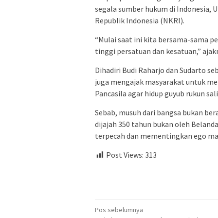
segala sumber hukum di Indonesia, 
Republik Indonesia (NKRI).
“Mulai saat ini kita bersama-sama p
tinggi persatuan dan kesatuan,” ajak
Dihadiri Budi Raharjo dan Sudarto s
juga mengajak masyarakat untuk mem
Pancasila agar hidup guyub rukun sa
Sebab, musuh dari bangsa bukan berasa
dijajah 350 tahun bukan oleh Belanda
terpecah dan mementingkan ego mas
Post Views:
313
Navigasi
Pos sebelumnya