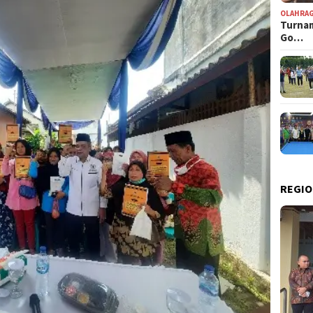
OLAHRA
Turnam
Go…
REGIO