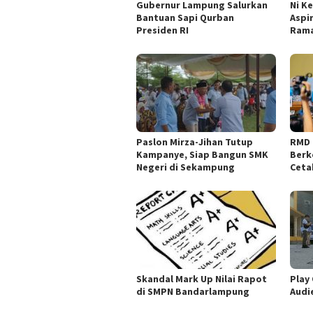
Gubernur Lampung Salurkan
Ni K
Bantuan Sapi Qurban
Aspi
Presiden RI
Ram
Paslon Mirza-Jihan Tutup
RMD 
Kampanye, Siap Bangun SMK
Berk
Negeri di Sekampung
Ceta
Skandal Mark Up Nilai Rapot
Play
di SMPN Bandarlampung
Audi