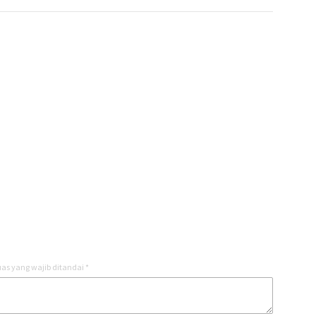
as yang wajib ditandai
*