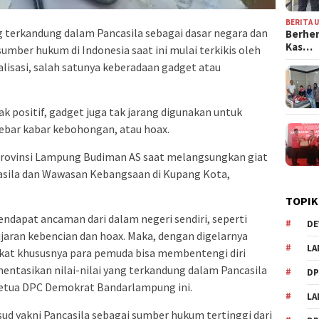
BERITA 
ng terkandung dalam Pancasila sebagai dasar negara dan
Berhen
Kas…
umber hukum di Indonesia saat ini mulai terkikis oleh
isasi, salah satunya keberadaan gadget atau
k positif, gadget juga tak jarang digunakan untuk
ebar kabar kebohongan, atau hoax.
Provinsi Lampung Budiman AS saat melangsungkan giat
casila dan Wawasan Kebangsaan di Kupang Kota,
TOPIK
endapat ancaman dari dalam negeri sendiri, seperti
DE
 ujaran kebencian dan hoax. Maka, dengan digelarnya
LA
arakat khususnya para pemuda bisa membentengi diri
asikan nilai-nilai yang terkandung dalam Pancasila
D
 ketua DPC Demokrat Bandarlampung ini.
L
d yakni Pancasila sebagai sumber hukum tertinggi dari