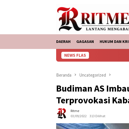
Loncat
tutup
ke
konten
DAERAH
GAGASAN
HUKUM DAN KRI
NEWS FLAS
Beranda
Uncategorized
Budiman AS Imba
Terprovokasi Kab
Ritme
03/09/2022
313 Dilihat