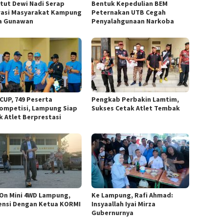
etut Dewi Nadi Serap
Bentuk Kepedulian BEM
rasi Masyarakat Kampung
Peternakan UTB Cegah
a Gunawan
Penyalahgunaan Narkoba
CUP, 749 Peserta
Pengkab Perbakin Lamtim,
ompetisi, Lampung Siap
Sukses Cetak Atlet Tembak
k Atlet Berprestasi
 On Mini 4WD Lampung,
Ke Lampung, Rafi Ahmad:
ensi Dengan Ketua KORMI
Insyaallah Iyai Mirza
Gubernurnya