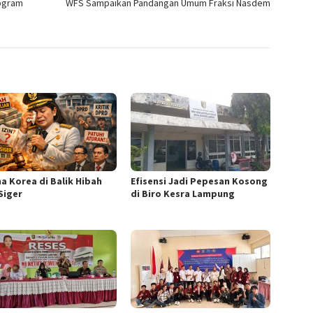
rogram
WFS Sampaikan Pandangan Umum Fraksi Nasdem
a Korea di Balik Hibah
Efisensi Jadi Pepesan Kosong
Siger
di Biro Kesra Lampung