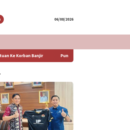
tutup
n
06/08/2026
r
Puncak Arus Balik Lebaran 2024 Diperkirakan Hari Ming
T