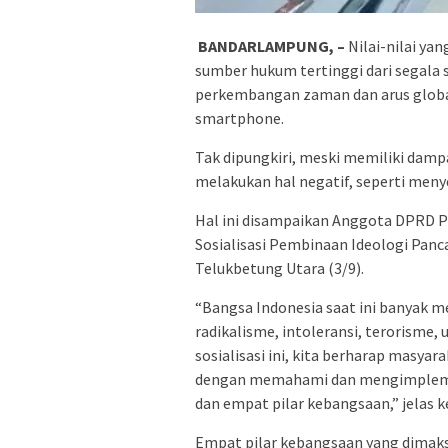
BANDARLAMPUNG, –
Nilai-nilai ya
sumber hukum tertinggi dari segala s
perkembangan zaman dan arus global
smartphone.
Tak dipungkiri, meski memiliki dampa
melakukan hal negatif, seperti meny
Hal ini disampaikan Anggota DPRD 
Sosialisasi Pembinaan Ideologi Pan
Telukbetung Utara (3/9).
“Bangsa Indonesia saat ini banyak m
radikalisme, intoleransi, terorisme,
sosialisasi ini, kita berharap masy
dengan memahami dan mengimplement
dan empat pilar kebangsaan,” jelas
Empat pilar kebangsaan yang dimaksu