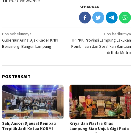
Post Views:
449
SEBARKAN
Navigasi
Pos sebelumnya
Pos berikutnya
Gubernur Arinal Ajak Kader KNPI
TP PKK Provinsi Lampung Lakukan
pos
Bersinergi Bangun Lampung
Pembinaan dan Serahkan Bantuan
di Kota Metro
POS TERKAIT
Sah, Ansori Djausal Kembali
Kriya dan Wastra Khas
Terpilih Jadi Ketua KORMI
Lampung Siap Unjuk Gigi Pada