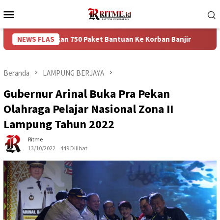
Loncat
Menu
ke
Mobile
konten
erikan 750 Paket Bantuan Ke Korban Banjir
NEWS FLAS
Puncak Arus 
Beranda
LAMPUNG BERJAYA
Gubernur Arinal Buka Pra Pekan
Olahraga Pelajar Nasional Zona II
Lampung Tahun 2022
Ritme
13/10/2022
449 Dilihat