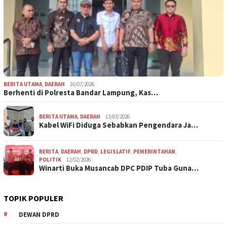
BERITA UTAMA
,
DAERAH
16/07/2026
Berhenti di Polresta Bandar Lampung, Kas…
BERITA UTAMA
,
DAERAH
13/03/2026
Kabel WiFi Diduga Sebabkan Pengendara Ja…
BERITA
,
DAERAH
,
DPRD
,
LEGISLATIF
,
PEMERINTAHAN
,
POLITIK
12/02/2026
Winarti Buka Musancab DPC PDIP Tuba Guna…
TOPIK POPULER
DEWAN DPRD