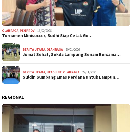
OLAHRAGA
,
PEMPROV
13/02/2026
Turnamen Minisoccer, Budhi Siap Cetak Go…
BERITA UTAMA
,
OLAHRAGA
30/01/2026
Jumat Sehat, Sekda Lampung Senam Bersama…
BERITA UTAMA
,
HEADLINE
,
OLAHRAGA
27/11/2025
Suldin Sumbang Emas Perdana untuk Lampun…
REGIONAL