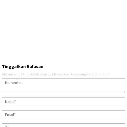
Tinggalkan Balasan
Alamat email Anda tidak akan dipublikasikan.
Ruas yang wajib ditandai
*