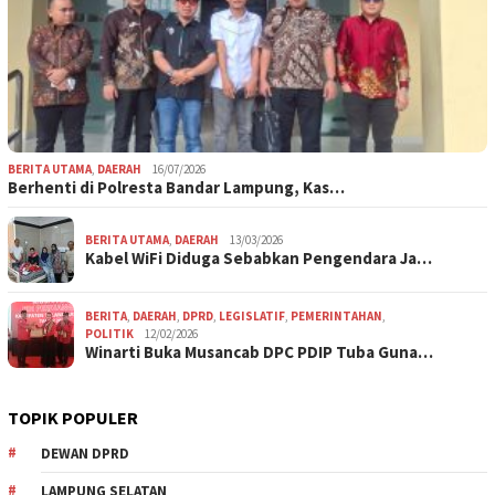
BERITA UTAMA
,
DAERAH
16/07/2026
Berhenti di Polresta Bandar Lampung, Kas…
BERITA UTAMA
,
DAERAH
13/03/2026
Kabel WiFi Diduga Sebabkan Pengendara Ja…
BERITA
,
DAERAH
,
DPRD
,
LEGISLATIF
,
PEMERINTAHAN
,
POLITIK
12/02/2026
Winarti Buka Musancab DPC PDIP Tuba Guna…
TOPIK POPULER
DEWAN DPRD
LAMPUNG SELATAN