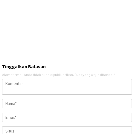
Tinggalkan Balasan
Alamat email Anda tidak akan dipublikasikan.
Ruas yang wajib ditandai
*