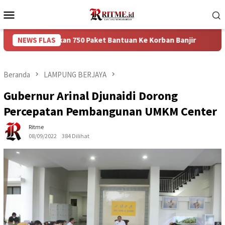
Loncat
Menu
ke
Mobile
konten
berikan 750 Paket Bantuan Ke Korban Banjir
NEWS FLAS
Puncak Aru
Beranda
LAMPUNG BERJAYA
Gubernur Arinal Djunaidi Dorong
Percepatan Pembangunan UMKM Center
Ritme
08/09/2022
384 Dilihat