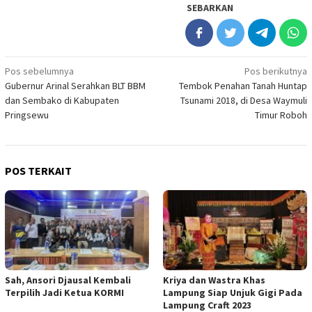
SEBARKAN
Navigasi
Pos sebelumnya
Pos berikutnya
Gubernur Arinal Serahkan BLT BBM
Tembok Penahan Tanah Huntap
pos
dan Sembako di Kabupaten
Tsunami 2018, di Desa Waymuli
Pringsewu
Timur Roboh
POS TERKAIT
Sah, Ansori Djausal Kembali
Kriya dan Wastra Khas
Terpilih Jadi Ketua KORMI
Lampung Siap Unjuk Gigi Pada
Lampung Craft 2023