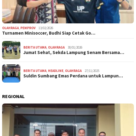
OLAHRAGA
,
PEMPROV
13/02/2026
Turnamen Minisoccer, Budhi Siap Cetak Go…
BERITA UTAMA
,
OLAHRAGA
30/01/2026
Jumat Sehat, Sekda Lampung Senam Bersama…
BERITA UTAMA
,
HEADLINE
,
OLAHRAGA
27/11/2025
Suldin Sumbang Emas Perdana untuk Lampun…
REGIONAL