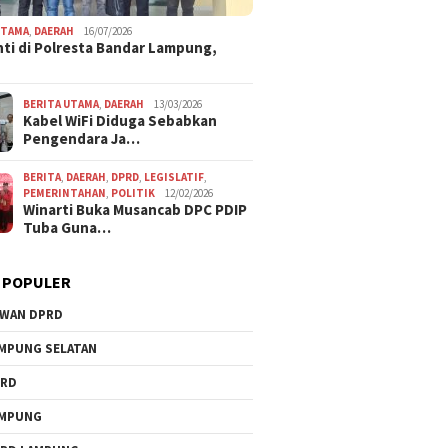
UTAMA
,
DAERAH
16/07/2026
ti di Polresta Bandar Lampung,
BERITA UTAMA
,
DAERAH
13/03/2026
Kabel WiFi Diduga Sebabkan
Pengendara Ja…
BERITA
,
DAERAH
,
DPRD
,
LEGISLATIF
,
PEMERINTAHAN
,
POLITIK
12/02/2026
Winarti Buka Musancab DPC PDIP
Tuba Guna…
 POPULER
WAN DPRD
MPUNG SELATAN
PRD
AMPUNG