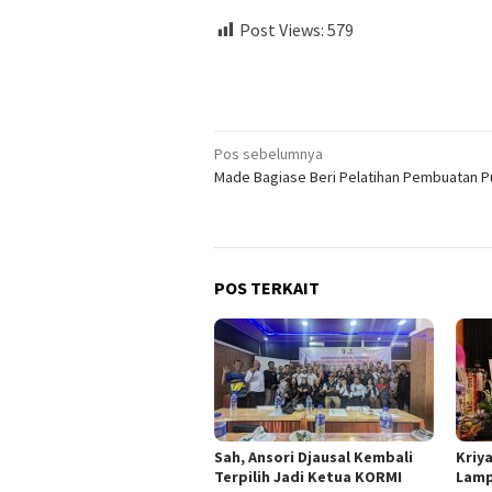
Post Views:
579
Navigasi
Pos sebelumnya
Made Bagiase Beri Pelatihan Pembuatan 
pos
POS TERKAIT
Sah, Ansori Djausal Kembali
Kriy
Terpilih Jadi Ketua KORMI
Lamp