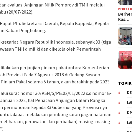
dan evaluasi Anjungan Milik Pemprov di TMII melalui
BERITA 
abu (20/07/2022).
Berhen
Kas…
apat Plh. Sekretaris Daerah, Kepala Bappeda, Kepala
dan Kaban Penghubung.
kretariat Negara Republik Indonesia, sebanyak 33 (tiga
kawasan TMII dimiliki dan dikelola oleh Pemerintah
dilakukan perjanjian pinjam pakai antara Kementerian
ah Provinsi Pada 7 Agustus 2018 di Gedung Sasono
injam Pakal selama 5 tahun, akan berakhir pada 2023.
TOPIK
DE
alui surat nomor 30/KSN/S/PB.02/01/2022 s.d nomor B-
 Januari 2022, hal Penataan Anjungan Dalam Rangka
LA
an permohonan kepada 33 Gubernur yang Provinsi nya
D
I untuk dapat melakukan pembongkaran pagar halaman
pemeliharaan, perawatan dan perbaikan) masing-masing
L
*)