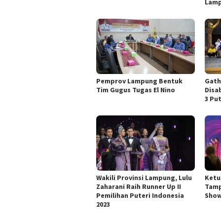
Lamp
Pemprov Lampung Bentuk
Gath
Tim Gugus Tugas El Nino
Disa
3 Put
Wakili Provinsi Lampung, Lulu
Ketu
Zaharani Raih Runner Up II
Tamp
Pemilihan Puteri Indonesia
Show
2023