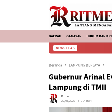
Loncat
tutup
ke
konten
DAERAH
GAGASAN
HUKUM DAN KRI
NEWS FLAS
ASDP Ba
Beranda
LAMPUNG BERJAYA
Gubernur Arinal 
Lampung di TMII
Ritme
20/07/2022
579 Dilihat