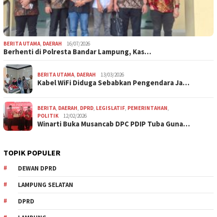
BERITA UTAMA
,
DAERAH
16/07/2026
Berhenti di Polresta Bandar Lampung, Kas…
BERITA UTAMA
,
DAERAH
13/03/2026
Kabel WiFi Diduga Sebabkan Pengendara Ja…
BERITA
,
DAERAH
,
DPRD
,
LEGISLATIF
,
PEMERINTAHAN
,
POLITIK
12/02/2026
Winarti Buka Musancab DPC PDIP Tuba Guna…
TOPIK POPULER
DEWAN DPRD
LAMPUNG SELATAN
DPRD