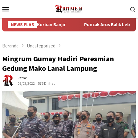
Loncat
Menu
ke
Mobile
konten
n Ke Korban Banjir
NEWS FLAS
Puncak Arus Balik Lebaran 2024 Diper
Beranda
Uncategorized
Mingrum Gumay Hadiri Peresmian
Gedung Mako Lanal Lampung
Ritme
08/03/2022
575 Dilihat