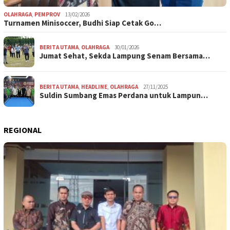
OLAHRAGA
,
PEMPROV
13/02/2026
Turnamen Minisoccer, Budhi Siap Cetak Go…
BERITA UTAMA
,
OLAHRAGA
30/01/2026
Jumat Sehat, Sekda Lampung Senam Bersama…
BERITA UTAMA
,
HEADLINE
,
OLAHRAGA
27/11/2025
Suldin Sumbang Emas Perdana untuk Lampun…
REGIONAL