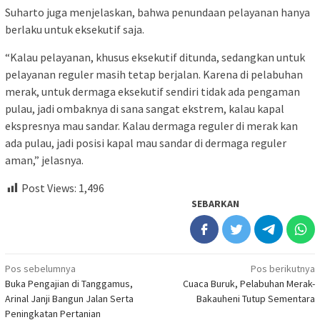
Suharto juga menjelaskan, bahwa penundaan pelayanan hanya
berlaku untuk eksekutif saja.
“Kalau pelayanan, khusus eksekutif ditunda, sedangkan untuk
pelayanan reguler masih tetap berjalan. Karena di pelabuhan
merak, untuk dermaga eksekutif sendiri tidak ada pengaman
pulau, jadi ombaknya di sana sangat ekstrem, kalau kapal
ekspresnya mau sandar. Kalau dermaga reguler di merak kan
ada pulau, jadi posisi kapal mau sandar di dermaga reguler
aman,” jelasnya.
Post Views:
1,496
SEBARKAN
Navigasi
Pos sebelumnya
Pos berikutnya
Buka Pengajian di Tanggamus,
Cuaca Buruk, Pelabuhan Merak-
pos
Arinal Janji Bangun Jalan Serta
Bakauheni Tutup Sementara
Peningkatan Pertanian