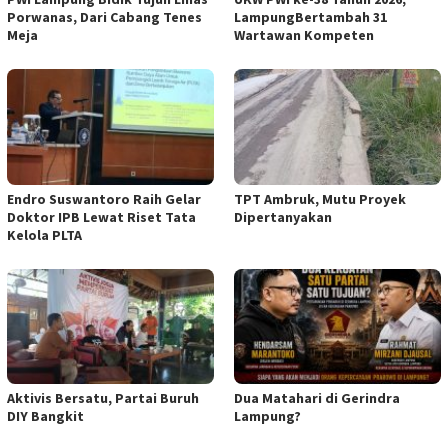
Porwanas, Dari Cabang Tenes
LampungBertambah 31
Meja
Wartawan Kompeten
Endro Suswantoro Raih Gelar
TPT Ambruk, Mutu Proyek
Doktor IPB Lewat Riset Tata
Dipertanyakan
Kelola PLTA
Aktivis Bersatu, Partai Buruh
Dua Matahari di Gerindra
DIY Bangkit
Lampung?