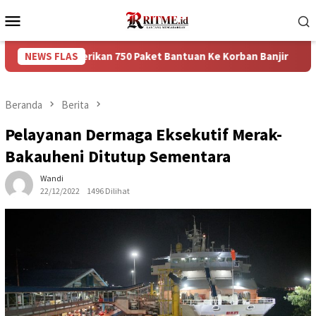
Loncat
Menu
ke
Mobile
konten
emberikan 750 Paket Bantuan Ke Korban Banjir
NEWS FLAS
Puncak A
Beranda
Berita
Pelayanan Dermaga Eksekutif Merak-
Bakauheni Ditutup Sementara
Wandi
22/12/2022
1496 Dilihat