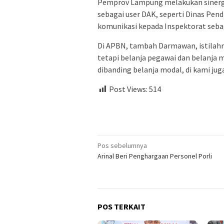
Pemprov Lampung melakukan sinergi
sebagai user DAK, seperti Dinas Pend
komunikasi kepada Inspektorat sebag
Di APBN, tambah Darmawan, istilahn
tetapi belanja pegawai dan belanja m
dibanding belanja modal, di kami juga 
Post Views:
514
Navigasi
Pos sebelumnya
Arinal Beri Penghargaan Personel Porli
pos
POS TERKAIT