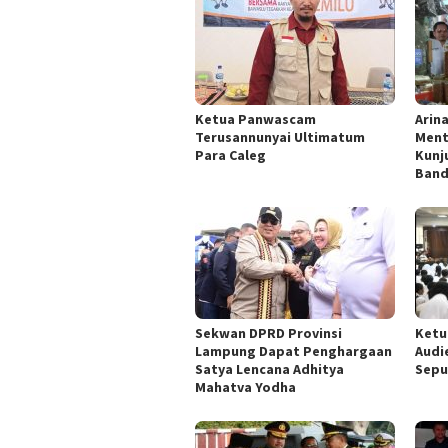
Ketua Panwascam
Arin
Terusannunyai Ultimatum
Ment
Para Caleg
Kunj
Band
Sekwan DPRD Provinsi
Ketu
Lampung Dapat Penghargaan
Audi
Satya Lencana Adhitya
Sepu
Mahatva Yodha