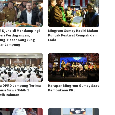
al Djunaidi Mendampingi
Mingrum Gumay Hadiri Malam
eri Perdagangan,
Puncak Festival Rempah dan
ungi Pasar Kangkung
Lada
ar Lampung
a DPRD Lampung Terima
Harapan Mingrum Gumay Saat
ensi Siswa SMAN 1
Pembukaan PRL
tih Rahman