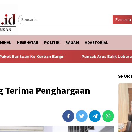
Pencaria
MINAL
KESEHATAN
POLITIK
RAGAM
ADVETORIAL
ban Banjir
Puncak Arus Balik Lebaran 2024 Diperkirakan 
SPOR
 Terima Penghargaan