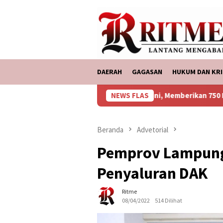
Loncat
tutup
ke
konten
DAERAH
GAGASAN
HUKUM DAN KRI
ASDP Bakauheni, Memberikan 750 Paket Bantuan Ke Kor
NEWS FLAS
Beranda
Advetorial
Pemprov Lampung
Penyaluran DAK
Ritme
08/04/2022
514 Dilihat