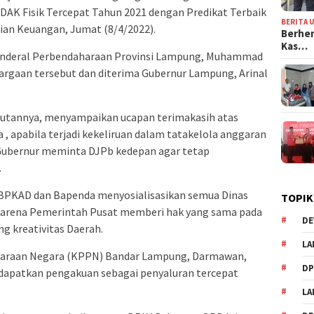
DAK Fisik Tercepat Tahun 2021 dengan Predikat Terbaik
BERITA 
rian Keuangan, Jumat (8/4/2022).
Berhen
Kas…
Jenderal Perbendaharaan Provinsi Lampung, Muhammad
rgaan tersebut dan diterima Gubernur Lampung, Arinal
butannya, menyampaikan ucapan terimakasih atas
 , apabila terjadi kekeliruan dalam tatakelola anggaran
 Gubernur meminta DJPb kedepan agar tetap
.
, BPKAD dan Bapenda menyosialisasikan semua Dinas
TOPIK
arena Pemerintah Pusat memberi hak yang sama pada
DE
ng kreativitas Daerah.
LA
haraan Negara (KPPN) Bandar Lampung, Darmawan,
D
apatkan pengakuan sebagai penyaluran tercepat
L