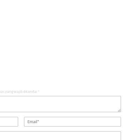
as yang wajib ditandai
*