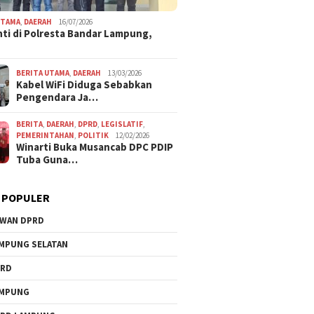
UTAMA
,
DAERAH
16/07/2026
ti di Polresta Bandar Lampung,
BERITA UTAMA
,
DAERAH
13/03/2026
Kabel WiFi Diduga Sebabkan
Pengendara Ja…
BERITA
,
DAERAH
,
DPRD
,
LEGISLATIF
,
PEMERINTAHAN
,
POLITIK
12/02/2026
Winarti Buka Musancab DPC PDIP
Tuba Guna…
 POPULER
WAN DPRD
MPUNG SELATAN
PRD
AMPUNG