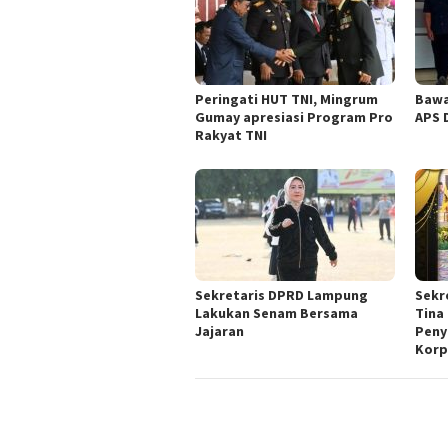
Peringati HUT TNI, Mingrum
Bawa
Gumay apresiasi Program Pro
APS 
Rakyat TNI
Sekretaris DPRD Lampung
Sekr
Lakukan Senam Bersama
Tina
Jajaran
Peny
Korp