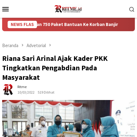
Loncat
Menu
ke
Mobile
konten
erikan 750 Paket Bantuan Ke Korban Banjir
NEWS FLAS
Puncak Arus
Beranda
Advetorial
Riana Sari Arinal Ajak Kader PKK
Tingkatkan Pengabdian Pada
Masyarakat
Ritme
10/03/2022
519 Dilihat