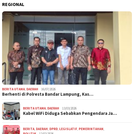
REGIONAL
BERITA UTAMA
,
DAERAH
16/07/2026
Berhenti di Polresta Bandar Lampung, Kas…
BERITA UTAMA
,
DAERAH
13/03/2026
Kabel WiFi Diduga Sebabkan Pengendara Ja…
BERITA
,
DAERAH
,
DPRD
,
LEGISLATIF
,
PEMERINTAHAN
,
POLITIK
12/02/2026