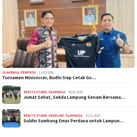
OLAHRAGA
,
PEMPROV
13/02/2026
Turnamen Minisoccer, Budhi Siap Cetak Go…
BERITA UTAMA
,
OLAHRAGA
30/01/2026
Jumat Sehat, Sekda Lampung Senam Bersama…
BERITA UTAMA
,
HEADLINE
,
OLAHRAGA
27/11/2025
Suldin Sumbang Emas Perdana untuk Lampun…