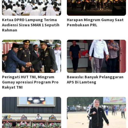
Ketua DPRD Lampung Terima
Harapan Mingrum Gumay Saat
Audiensi Siswa SMAN 1 Seputih
Pembukaan PRL
Rahman
Peringati HUT TNI, Mingrum
Bawaslu: Banyak Pelanggaran
Gumay apresiasi Program Pro
APS Di Lamteng
Rakyat TNI