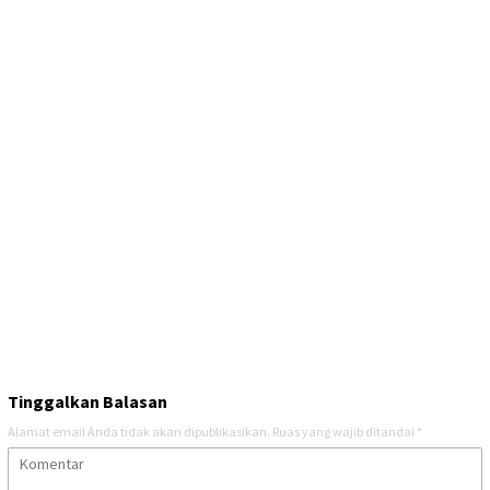
Tinggalkan Balasan
Alamat email Anda tidak akan dipublikasikan.
Ruas yang wajib ditandai
*