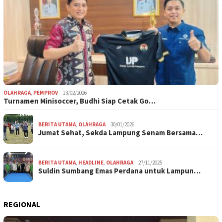
OLAHRAGA
,
PEMPROV
13/02/2026
Turnamen Minisoccer, Budhi Siap Cetak Go…
BERITA UTAMA
,
OLAHRAGA
30/01/2026
Jumat Sehat, Sekda Lampung Senam Bersama…
BERITA UTAMA
,
HEADLINE
,
OLAHRAGA
27/11/2025
Suldin Sumbang Emas Perdana untuk Lampun…
REGIONAL