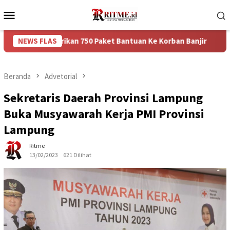
Loncat
Menu
ke
Mobile
konten
mberikan 750 Paket Bantuan Ke Korban Banjir
NEWS FLAS
Puncak Aru
Beranda
Advetorial
Sekretaris Daerah Provinsi Lampung
Buka Musyawarah Kerja PMI Provinsi
Lampung
Ritme
13/02/2023
621 Dilihat