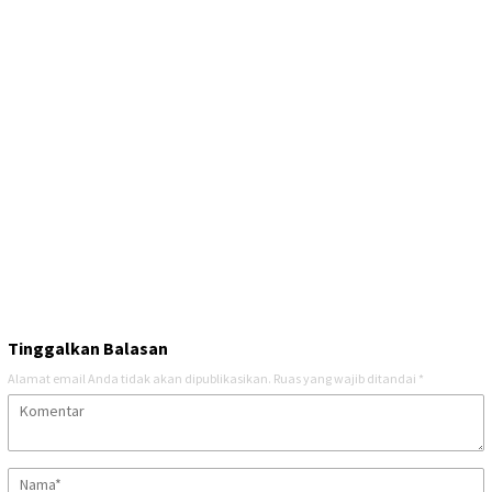
Tinggalkan Balasan
Alamat email Anda tidak akan dipublikasikan.
Ruas yang wajib ditandai
*