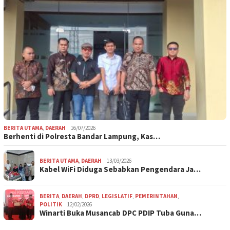
BERITA UTAMA
,
DAERAH
16/07/2026
Berhenti di Polresta Bandar Lampung, Kas…
BERITA UTAMA
,
DAERAH
13/03/2026
Kabel WiFi Diduga Sebabkan Pengendara Ja…
BERITA
,
DAERAH
,
DPRD
,
LEGISLATIF
,
PEMERINTAHAN
,
POLITIK
12/02/2026
Winarti Buka Musancab DPC PDIP Tuba Guna…