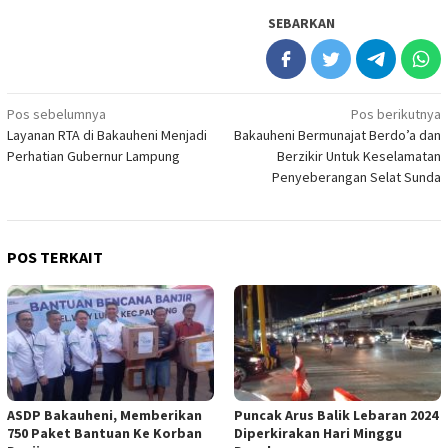
SEBARKAN
Navigasi
Pos sebelumnya
Pos berikutnya
Layanan RTA di Bakauheni Menjadi
Bakauheni Bermunajat Berdo’a dan
pos
Perhatian Gubernur Lampung
Berzikir Untuk Keselamatan
Penyeberangan Selat Sunda
POS TERKAIT
ASDP Bakauheni, Memberikan
Puncak Arus Balik Lebaran 2024
750 Paket Bantuan Ke Korban
Diperkirakan Hari Minggu