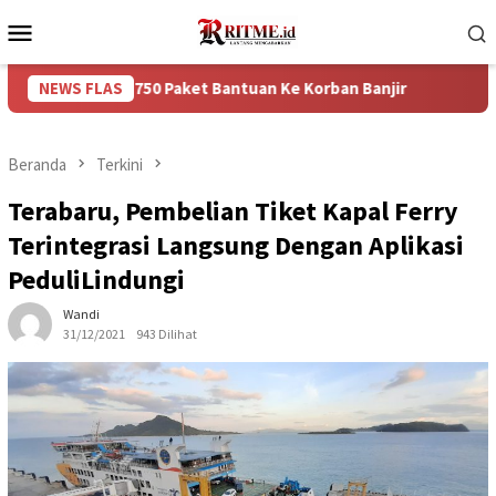
Loncat
Menu
ke
Mobile
konten
an 750 Paket Bantuan Ke Korban Banjir
NEWS FLAS
Puncak Arus Bal
Beranda
Terkini
Terabaru, Pembelian Tiket Kapal Ferry
Terintegrasi Langsung Dengan Aplikasi
PeduliLindungi
Wandi
31/12/2021
943 Dilihat