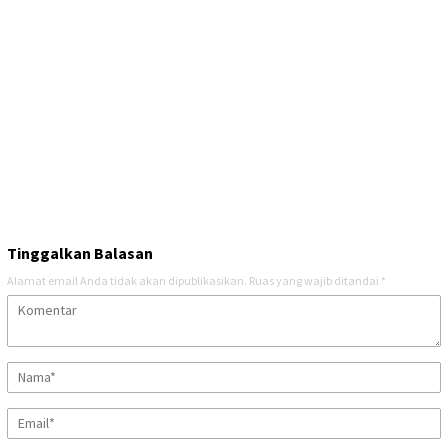
Tinggalkan Balasan
Alamat email Anda tidak akan dipublikasikan.
Ruas yang wajib ditandai
*