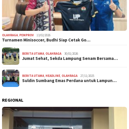
OLAHRAGA
,
PEMPROV
13/02/2026
Turnamen Minisoccer, Budhi Siap Cetak Go…
BERITA UTAMA
,
OLAHRAGA
30/01/2026
Jumat Sehat, Sekda Lampung Senam Bersama…
BERITA UTAMA
,
HEADLINE
,
OLAHRAGA
27/11/2025
Suldin Sumbang Emas Perdana untuk Lampun…
REGIONAL