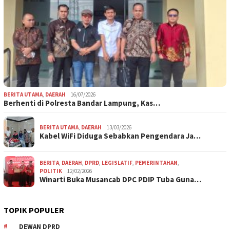
BERITA UTAMA
,
DAERAH
16/07/2026
Berhenti di Polresta Bandar Lampung, Kas…
BERITA UTAMA
,
DAERAH
13/03/2026
Kabel WiFi Diduga Sebabkan Pengendara Ja…
BERITA
,
DAERAH
,
DPRD
,
LEGISLATIF
,
PEMERINTAHAN
,
POLITIK
12/02/2026
Winarti Buka Musancab DPC PDIP Tuba Guna…
TOPIK POPULER
DEWAN DPRD