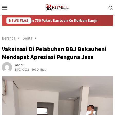
Loncat
Menu
ke
Mobile
konten
berikan 750 Paket Bantuan Ke Korban Banjir
NEWS FLAS
Puncak Aru
Beranda
Berita
Vaksinasi Di Pelabuhan BBJ Bakauheni
Mendapat Apresiasi Penguna Jasa
Wandi
18/03/2022
609 Dilihat