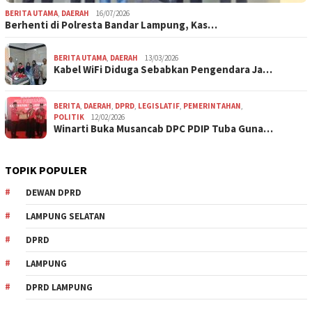
BERITA UTAMA
,
DAERAH
16/07/2026
Berhenti di Polresta Bandar Lampung, Kas…
BERITA UTAMA
,
DAERAH
13/03/2026
Kabel WiFi Diduga Sebabkan Pengendara Ja…
BERITA
,
DAERAH
,
DPRD
,
LEGISLATIF
,
PEMERINTAHAN
,
POLITIK
12/02/2026
Winarti Buka Musancab DPC PDIP Tuba Guna…
TOPIK POPULER
DEWAN DPRD
LAMPUNG SELATAN
DPRD
LAMPUNG
DPRD LAMPUNG