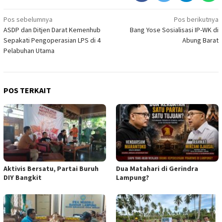
Navigasi
Pos sebelumnya
Pos berikutnya
ASDP dan Ditjen Darat Kemenhub
Bang Yose Sosialisasi IP-WK di
pos
Sepakati Pengoperasian LPS di 4
Abung Barat
Pelabuhan Utama
POS TERKAIT
Aktivis Bersatu, Partai Buruh
Dua Matahari di Gerindra
DIY Bangkit
Lampung?