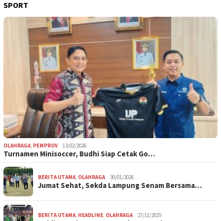
SPORT
OLAHRAGA
,
PEMPROV
13/02/2026
Turnamen Minisoccer, Budhi Siap Cetak Go…
BERITA UTAMA
,
OLAHRAGA
30/01/2026
Jumat Sehat, Sekda Lampung Senam Bersama…
BERITA UTAMA
,
HEADLINE
,
OLAHRAGA
27/11/2025