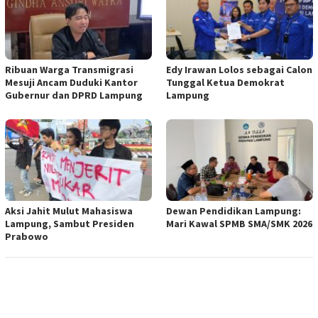
Ribuan Warga Transmigrasi
Edy Irawan Lolos sebagai Calon
Mesuji Ancam Duduki Kantor
Tunggal Ketua Demokrat
Gubernur dan DPRD Lampung
Lampung
Aksi Jahit Mulut Mahasiswa
Dewan Pendidikan Lampung:
Lampung, Sambut Presiden
Mari Kawal SPMB SMA/SMK 2026
Prabowo