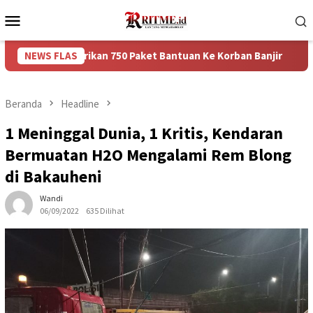
Loncat
Menu
ke
Mobile
konten
emberikan 750 Paket Bantuan Ke Korban Banjir
NEWS FLAS
Puncak A
Beranda
Headline
1 Meninggal Dunia, 1 Kritis, Kendaran
Bermuatan H2O Mengalami Rem Blong
di Bakauheni
Wandi
06/09/2022
635 Dilihat