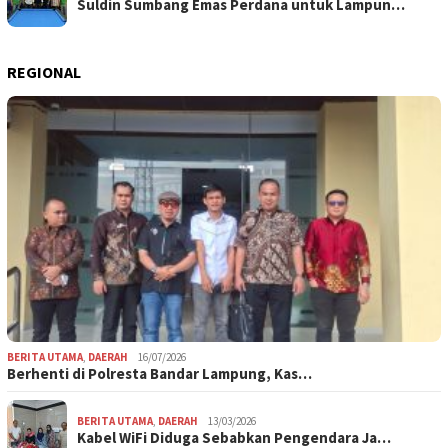
Suldin Sumbang Emas Perdana untuk Lampun…
REGIONAL
BERITA UTAMA
,
DAERAH
16/07/2026
Berhenti di Polresta Bandar Lampung, Kas…
BERITA UTAMA
,
DAERAH
13/03/2026
Kabel WiFi Diduga Sebabkan Pengendara Ja…