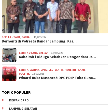
BERITA UTAMA
,
DAERAH
16/07/2026
Berhenti di Polresta Bandar Lampung, Kas…
BERITA UTAMA
,
DAERAH
13/03/2026
Kabel WiFi Diduga Sebabkan Pengendara Ja…
BERITA
,
DAERAH
,
DPRD
,
LEGISLATIF
,
PEMERINTAHAN
,
POLITIK
12/02/2026
Winarti Buka Musancab DPC PDIP Tuba Guna…
TOPIK POPULER
DEWAN DPRD
LAMPUNG SELATAN