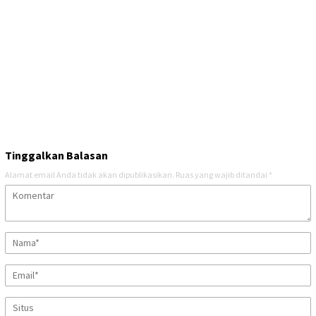
Tinggalkan Balasan
Alamat email Anda tidak akan dipublikasikan.
Ruas yang wajib ditandai
*