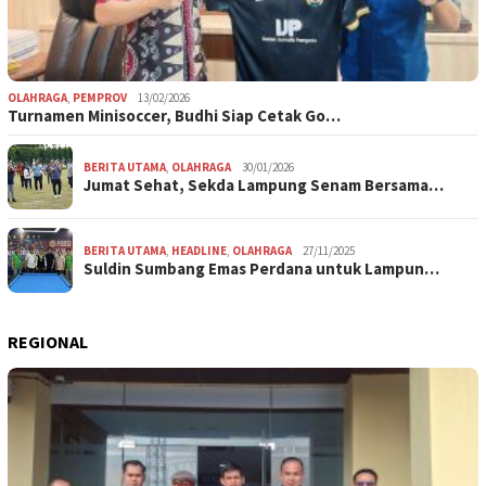
OLAHRAGA
,
PEMPROV
13/02/2026
Turnamen Minisoccer, Budhi Siap Cetak Go…
BERITA UTAMA
,
OLAHRAGA
30/01/2026
Jumat Sehat, Sekda Lampung Senam Bersama…
BERITA UTAMA
,
HEADLINE
,
OLAHRAGA
27/11/2025
Suldin Sumbang Emas Perdana untuk Lampun…
REGIONAL