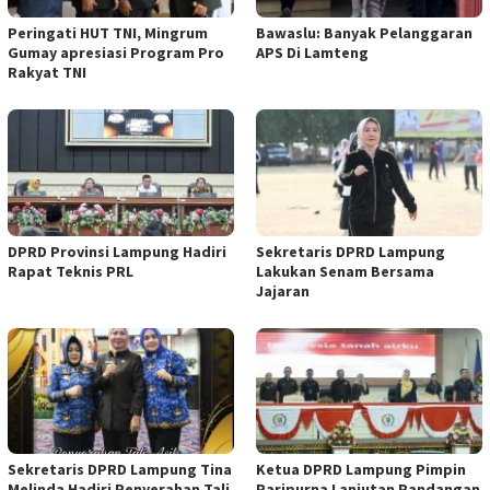
Peringati HUT TNI, Mingrum
Bawaslu: Banyak Pelanggaran
Gumay apresiasi Program Pro
APS Di Lamteng
Rakyat TNI
DPRD Provinsi Lampung Hadiri
Sekretaris DPRD Lampung
Rapat Teknis PRL
Lakukan Senam Bersama
Jajaran
Sekretaris DPRD Lampung Tina
Ketua DPRD Lampung Pimpin
Melinda Hadiri Penyerahan Tali
Paripurna Lanjutan Pandangan