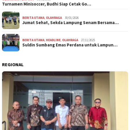
Turnamen Minisoccer, Budhi Siap Cetak Go…
BERITA UTAMA
,
OLAHRAGA
30/01/2026
Jumat Sehat, Sekda Lampung Senam Bersama…
BERITA UTAMA
,
HEADLINE
,
OLAHRAGA
27/11/2025
Suldin Sumbang Emas Perdana untuk Lampun…
REGIONAL