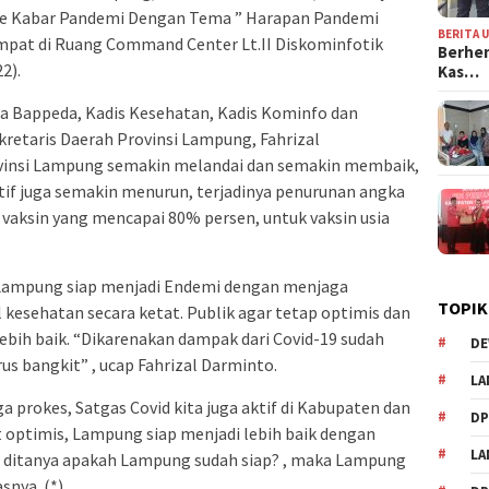
ine Kabar Pandemi Dengan Tema ” Harapan Pandemi
BERITA 
empat di Ruang Command Center Lt.II Diskominfotik
Berhen
2).
Kas…
la Bappeda, Kadis Kesehatan, Kadis Kominfo dan
kretaris Daerah Provinsi Lampung, Fahrizal
vinsi Lampung semakin melandai dan semakin membaik,
ktif juga semakin menurun, terjadinya penurunan angka
vaksin yang mencapai 80% persen, untuk vaksin usia
 Lampung siap menjadi Endemi dengan menjaga
TOPIK
kesehatan secara ketat. Publik agar tetap optimis dan
lebih baik. “Dikarenakan dampak dari Covid-19 sudah
DE
rus bangkit” , ucap Fahrizal Darminto.
LA
 prokes, Satgas Covid kita juga aktif di Kabupaten dan
D
 optimis, Lampung siap menjadi lebih baik dengan
L
ini ditanya apakah Lampung sudah siap? , maka Lampung
snya. (*)