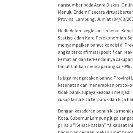
narasumber pada Acara Diskusi Onl
Menuju Endemi” secara virtual bert
Provinsi Lampung, Jum’at (04/03/202
Hadir dalam kegiatan tersebut Kepa
Statistik dan Karo Perekonomian. Se
menyampaikan bahwa kondisi di Pro
angka terkonfirmasi positif dan rea
kematian dan terkendalinya cakupan 
lanjut bahkan mencapai angka 70% .
Ia juga mengatakan bahwa Provinsi
kesehatan dan menerapkan protokol 
tidak panik supaya keadaan menjadi 
cukup lama kita terpuruk dan kita ha
Dengan kesadaran penuh kita menjaga
Kota. Gubernur Lampung juga sangat
prinsip ”Kehati-hatian”. “Jika saat 
harus siap dengan mekanisme” tanda