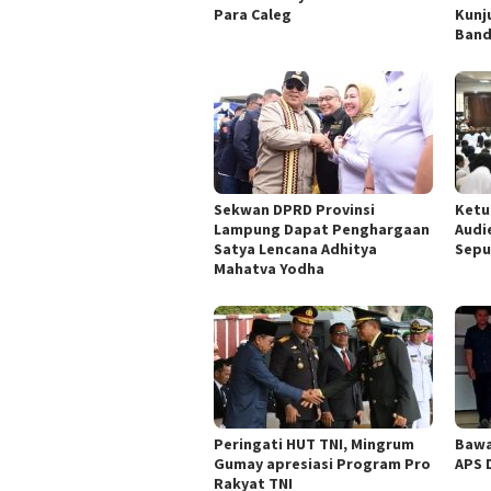
Para Caleg
Kunj
Band
Sekwan DPRD Provinsi
Ketu
Lampung Dapat Penghargaan
Audi
Satya Lencana Adhitya
Sepu
Mahatva Yodha
Peringati HUT TNI, Mingrum
Bawa
Gumay apresiasi Program Pro
APS 
Rakyat TNI