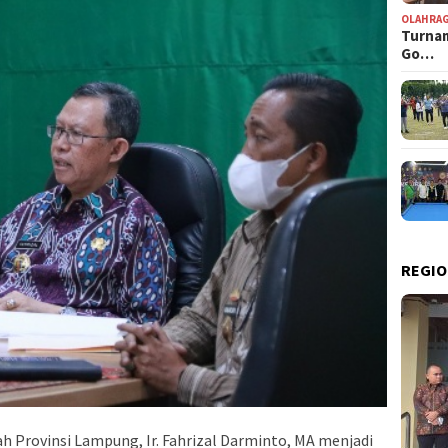
OLAHRA
Turnam
Go…
REGIO
Provinsi Lampung, Ir. Fahrizal Darminto, MA menjadi