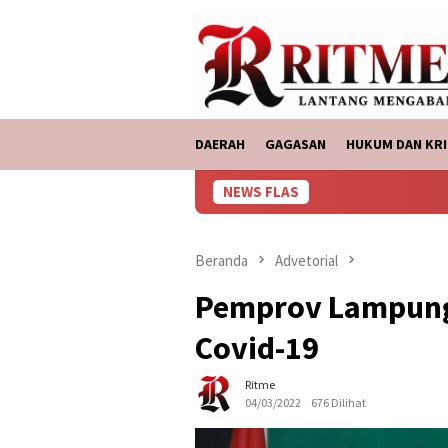
Loncat
tutup
ke
konten
DAERAH
GAGASAN
HUKUM DAN KRI
NEWS FLAS
ASDP 
Beranda
Advetorial
Pemprov Lampung
Covid-19
Ritme
04/03/2022
676 Dilihat