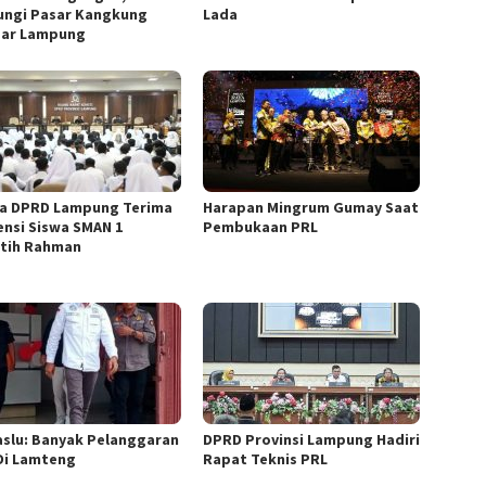
ungi Pasar Kangkung
Lada
ar Lampung
a DPRD Lampung Terima
Harapan Mingrum Gumay Saat
ensi Siswa SMAN 1
Pembukaan PRL
tih Rahman
slu: Banyak Pelanggaran
DPRD Provinsi Lampung Hadiri
Di Lamteng
Rapat Teknis PRL