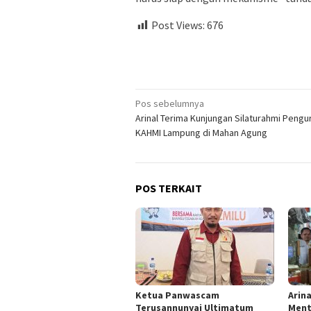
Post Views:
676
Navigasi
Pos sebelumnya
Arinal Terima Kunjungan Silaturahmi Pengu
pos
KAHMI Lampung di Mahan Agung
POS TERKAIT
Ketua Panwascam
Arin
Terusannunyai Ultimatum
Ment