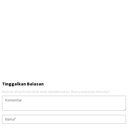
Tinggalkan Balasan
Alamat email Anda tidak akan dipublikasikan.
Ruas yang wajib ditandai
*