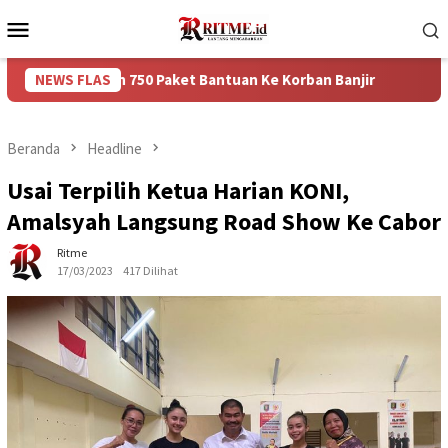
Loncat
Menu
ke
Mobile
konten
ikan 750 Paket Bantuan Ke Korban Banjir
NEWS FLAS
Puncak Arus B
Beranda
Headline
Usai Terpilih Ketua Harian KONI,
Amalsyah Langsung Road Show Ke Cabor
Ritme
17/03/2023
417 Dilihat