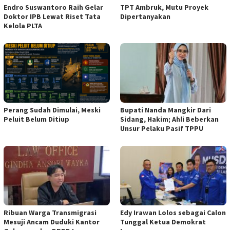
Endro Suswantoro Raih Gelar
TPT Ambruk, Mutu Proyek
Doktor IPB Lewat Riset Tata
Dipertanyakan
Kelola PLTA
Perang Sudah Dimulai, Meski
Bupati Nanda Mangkir Dari
Peluit Belum Ditiup
Sidang, Hakim; Ahli Beberkan
Unsur Pelaku Pasif TPPU
Ribuan Warga Transmigrasi
Edy Irawan Lolos sebagai Calon
Mesuji Ancam Duduki Kantor
Tunggal Ketua Demokrat