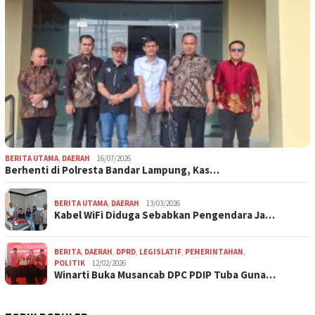
BERITA UTAMA
,
DAERAH
16/07/2026
Berhenti di Polresta Bandar Lampung, Kas…
BERITA UTAMA
,
DAERAH
13/03/2026
Kabel WiFi Diduga Sebabkan Pengendara Ja…
BERITA
,
DAERAH
,
DPRD
,
LEGISLATIF
,
PEMERINTAHAN
,
POLITIK
12/02/2026
Winarti Buka Musancab DPC PDIP Tuba Guna…