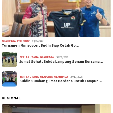
OLAHRAGA
,
PEMPROV
13/02/2026
Turnamen Minisoccer, Budhi Siap Cetak Go…
BERITA UTAMA
,
OLAHRAGA
30/01/2026
Jumat Sehat, Sekda Lampung Senam Bersama…
BERITA UTAMA
,
HEADLINE
,
OLAHRAGA
27/11/2025
Suldin Sumbang Emas Perdana untuk Lampun…
REGIONAL