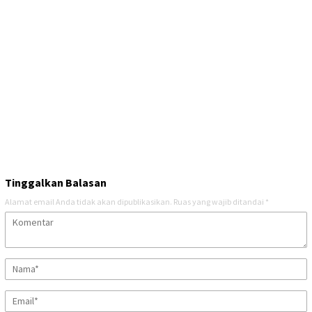
Tinggalkan Balasan
Alamat email Anda tidak akan dipublikasikan.
Ruas yang wajib ditandai
*