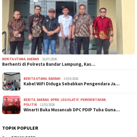
BERITA UTAMA
,
DAERAH
16/07/2026
Berhenti di Polresta Bandar Lampung, Kas…
BERITA UTAMA
,
DAERAH
13/03/2026
Kabel WiFi Diduga Sebabkan Pengendara Ja…
BERITA
,
DAERAH
,
DPRD
,
LEGISLATIF
,
PEMERINTAHAN
,
POLITIK
12/02/2026
Winarti Buka Musancab DPC PDIP Tuba Guna…
TOPIK POPULER