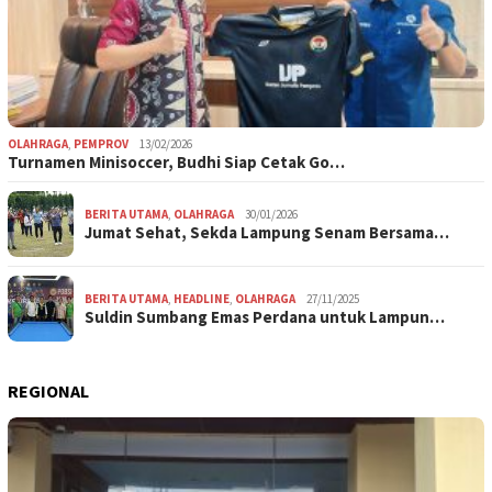
OLAHRAGA
,
PEMPROV
13/02/2026
Turnamen Minisoccer, Budhi Siap Cetak Go…
BERITA UTAMA
,
OLAHRAGA
30/01/2026
Jumat Sehat, Sekda Lampung Senam Bersama…
BERITA UTAMA
,
HEADLINE
,
OLAHRAGA
27/11/2025
Suldin Sumbang Emas Perdana untuk Lampun…
REGIONAL