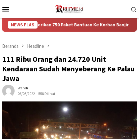
Loncat
Menu
ke
Mobile
konten
 Memberikan 750 Paket Bantuan Ke Korban Banjir
NEWS FLAS
Puncak
Beranda
Headline
111 Ribu Orang dan 24.720 Unit
Kendaraan Sudah Menyeberang Ke Palau
Jawa
Wandi
06/05/2022
558 Dilihat