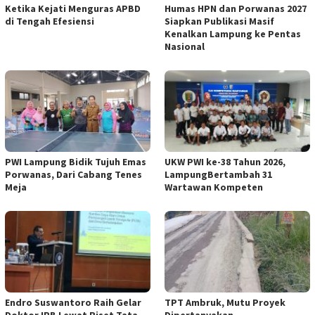
Ketika Kejati Menguras APBD
Humas HPN dan Porwanas 2027
di Tengah Efesiensi
Siapkan Publikasi Masif
Kenalkan Lampung ke Pentas
Nasional
PWI Lampung Bidik Tujuh Emas
UKW PWI ke-38 Tahun 2026,
Porwanas, Dari Cabang Tenes
LampungBertambah 31
Meja
Wartawan Kompeten
Endro Suswantoro Raih Gelar
TPT Ambruk, Mutu Proyek
Doktor IPB Lewat Riset Tata
Dipertanyakan